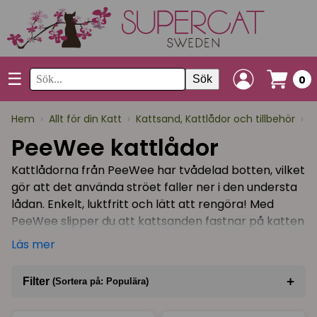
☰
Sök
0
Hem
›
Allt för din Katt
›
Kattsand, Kattlådor och tillbehör
›
P
PeeWee kattlådor
Kattlådorna från PeeWee har tvådelad botten, vilket
gör att det använda ströet faller ner i den understa
lådan. Enkelt, luktfritt och lätt att rengöra! Med
PeeWee slipper du att kattsanden fastnar på katten
och sprids i lägenheten/huset. PeeWee pellets
Läs mer
luktar ingenting och räcker länge!
PeeWee pellets är tillverkat i Sverige av spån från
+
Filter
(Sortera på: Populära)
svenska träd och räcker länge. Förbrukat strö
sorteras dessutom som kompost eller brännbart,
Sortera på
(Populära)