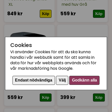
XL
med huv Grå
849 kr
559 kr
Köp
Köp
Cookies
Vi använder Cookies för att du ska kunna
handla i vår webbutik samt för att samla in
data för hur vår webbplats används och för
vår marknadsföring hos Google.
PEEWEE
PEEWEE
Endast nödvändiga
Välj
Godkänn alla
Peewee Ecominor
Peewee Ecominor
med huv Svart
med sprättkant Grå
559 kr
399 kr
Köp
Köp