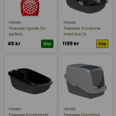
PEEWEE
PEEWEE
Peewee Spade för
Peewee Ecodome
pellets
med huv XL
45 kr
1199 kr
Köp
Köp
PEEWEE
PEEWEE
Peewee Ecogranda
Peewee Ecominor