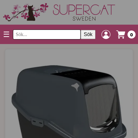
☰
Sök
0