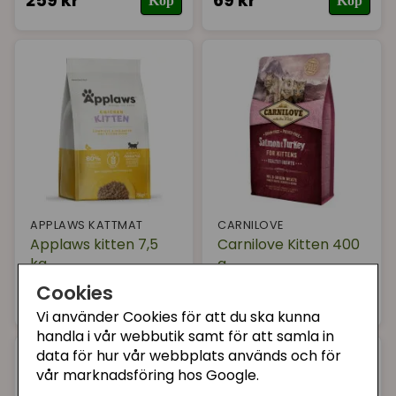
259 kr
69 kr
Köp
Köp
APPLAWS KATTMAT
CARNILOVE
Applaws kitten 7,5
Carnilove Kitten 400
kg
g
Cookies
599 kr
80 kr
Köp
Köp
Vi använder Cookies för att du ska kunna
handla i vår webbutik samt för att samla in
data för hur vår webbplats används och för
vår marknadsföring hos Google.