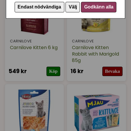
Endast nödvändiga
Välj
Godkänn alla
CARNILOVE
CARNILOVE
Carnilove Kitten 6 kg
Carnilove Kitten
Rabbit with Marigold
85g
549 kr
16 kr
Köp
Bevaka