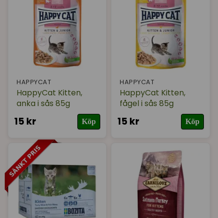
Varumärke
I lager
HAPPYCAT
HAPPYCAT
HappyCat Kitten,
HappyCat Kitten,
anka i sås 85g
fågel i sås 85g
15 kr
15 kr
Köp
Köp