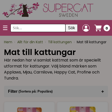
☰
Sök
0
Hem
›
Allt för din Katt
›
Till kattungen
›
Mat till kattungar
Mat till kattungar
Här nedan har vi samlat kattmat som är speciellt
utformat för kattungar. Välj bland märken som
Applaws, Mjau, Carnilove, Happy Cat, Profine och
Tundra.
+
Filter
(Sortera på: Populära)
Sortera på
(Populära)