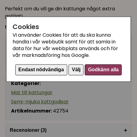
Perfekt om du vill ge din kattunge något extra
gottigt!
Cookies
Storlek:
50 g
Vi använder Cookies för att du ska kunna
handla i vår webbutik samt för att samla in
25 kr
Köp
−
+
data för hur vår webbplats används och för
vår marknadsföring hos Google.
I lager, leveranstid 1-3 vardagar
Endast nödvändiga
Välj
Godkänn alla
Kategorier:
Mat till kattungar
Semi-mjuka kattgodisar
Artikelnummer:
42754
+
Recensioner (3)