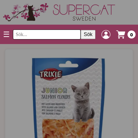
☰
Sök
0