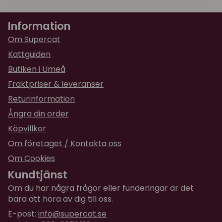
★
★
★
★
★
Linn
Information
för 1 år sedan
Om Supercat
★
★
★
★
★
Bettina
Kattguiden
för 1 år sedan
Butiken i Umeå
Fraktpriser & leveranser
★
★
★
★
★
Izabell
Returinformation
för 2 år sedan
Ångra din order
Minstingen och den största älskar de
Köpvillkor
Om företaget / Kontakta oss
Om Cookies
Kundtjänst
Om du har några frågor eller funderingar är det
bara att höra av dig till oss.
E-post:
info@supercat.se