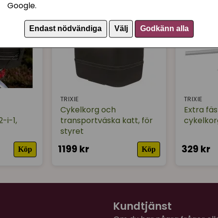
Google.
Endast nödvändiga
Välj
Godkänn alla
TRIXIE
TRIXIE
Cykelkorg och
Extra fäs
-i-1,
transportväska katt, för
cykelkor
styret
1199 kr
329 kr
Köp
Köp
Kundtjänst