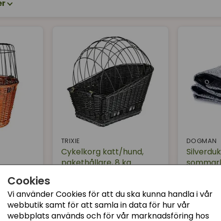
er
TRIXIE
DOGMAN
Cykelkorg katt/hund,
Silverdu
pakethållare, 8 kg
sommar
Cookies
649 kr
199 kr
Köp
Köp
Vi använder Cookies för att du ska kunna handla i vår
webbutik samt för att samla in data för hur vår
webbplats används och för vår marknadsföring hos