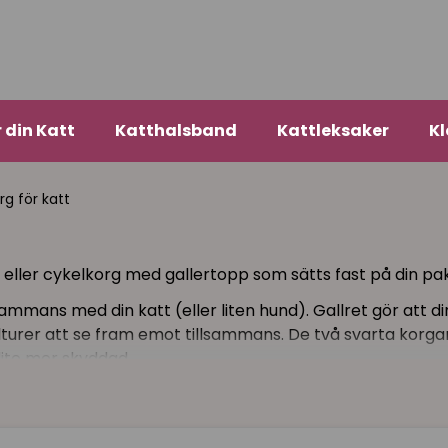
r din Katt
Katthalsband
Kattleksaker
Kl
rg för katt
eller cykelkorg med gallertopp som sätts fast på din pak
mmans med din katt (eller liten hund). Gallret gör att din
elturer att se fram emot tillsammans. De två svarta korg
lite mer skyddad.
dre hundraser och valpar :)