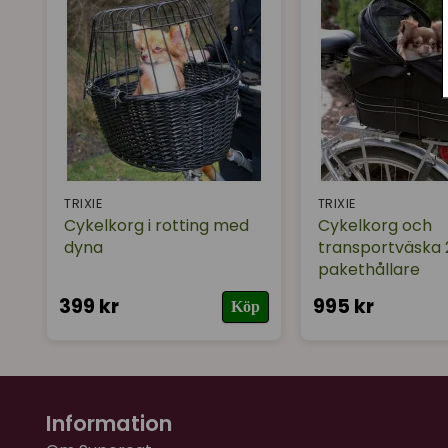
TRIXIE
TRIXIE
Cykelkorg i rotting med
Cykelkorg och
dyna
transportväska 2
pakethållare
399 kr
995 kr
Köp
Information