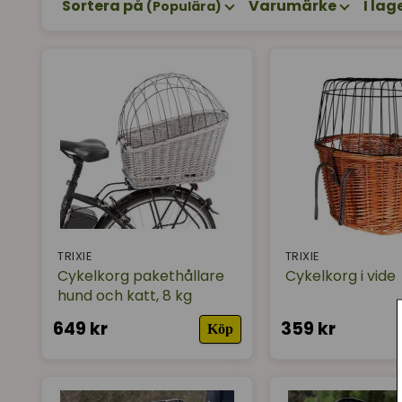
Sortera på
Varumärke
I lag
(Populära)
TRIXIE
TRIXIE
Cykelkorg pakethållare
Cykelkorg i vide
hund och katt, 8 kg
649 kr
359 kr
Köp