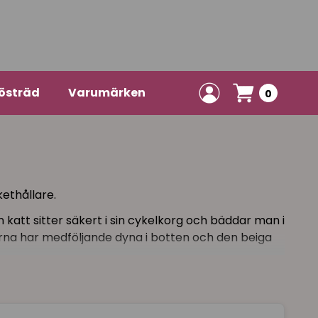
östräd
Varumärken
0
ethållare.
 katt sitter säkert i sin cykelkorg och bäddar man i
arna har medföljande dyna i botten och den beiga