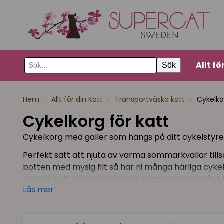
Allt fö
Sök
Hem
›
Allt för din Katt
›
Transportväska katt
›
Cykelko
Cykelkorg för katt
Cykelkorg med galler som hängs på ditt cykelstyre 
Perfekt sätt att njuta av varma sommarkvällar tillsa
botten med mysig filt så har ni många härliga cyk
korgen är lite djupare om den blyga katten vill åka 
Läs mer
Dessa cykelkorgar passar förstås även bra till min