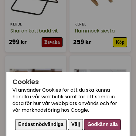
KERBL
KERBL
Sharon kattbädd vit
Hammock siesta
299 kr
259 kr
Bevaka
Köp
Cookies
Vi använder Cookies för att du ska kunna
handla i vår webbutik samt för att samla in
data för hur vår webbplats används och för
vår marknadsföring hos Google.
Kattsoffa Coco
Kattsoffa Romy
Endast nödvändiga
Välj
Godkänn alla
Stone
Pewter