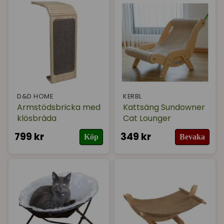
Varumärke
I lager
D&D HOME
KERBL
Armstödsbricka med
Kattsäng Sundowner
klösbräda
Cat Lounger
799 kr
349 kr
Köp
Bevaka