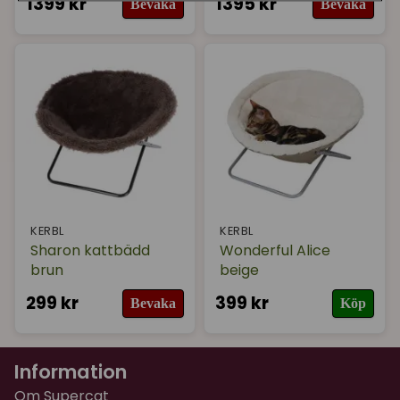
1399 kr
1395 kr
Bevaka
Bevaka
KERBL
KERBL
Sharon kattbädd
Wonderful Alice
brun
beige
299 kr
399 kr
Bevaka
Köp
Information
Om Supercat