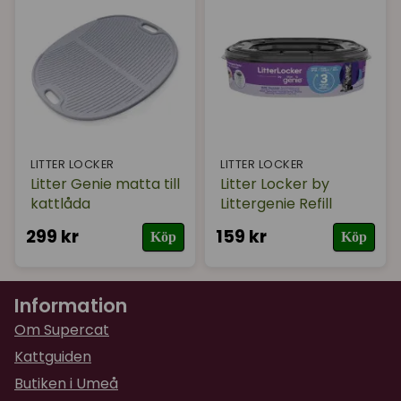
LITTER LOCKER
LITTER LOCKER
Litter Genie matta till
Litter Locker by
kattlåda
Littergenie Refill
299 kr
159 kr
Köp
Köp
Information
Om Supercat
Kattguiden
Butiken i Umeå