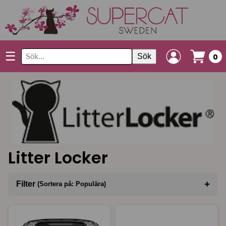
☰
Sök
0
Litter Locker
+
Filter
(Sortera på: Populära)
Sortera på
(Populära)