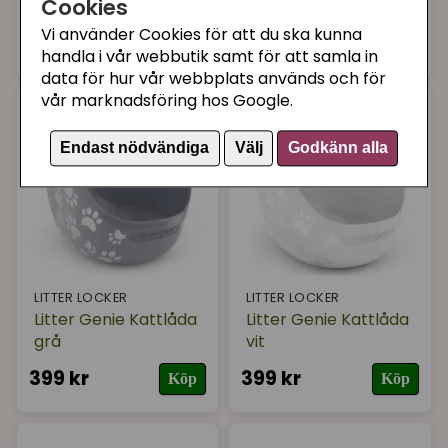
Cookies
Pail
kattlåda
Vi använder Cookies för att du ska kunna
599 kr
469 kr
Bevaka
Bevaka
handla i vår webbutik samt för att samla in
data för hur vår webbplats används och för
vår marknadsföring hos Google.
Endast nödvändiga
Välj
Godkänn alla
LITTER LOCKER
LITTER LOCKER
Litter Genie Kattlåda
Litter Genie Kattlåda
grå
vit
399 kr
399 kr
Köp
Köp