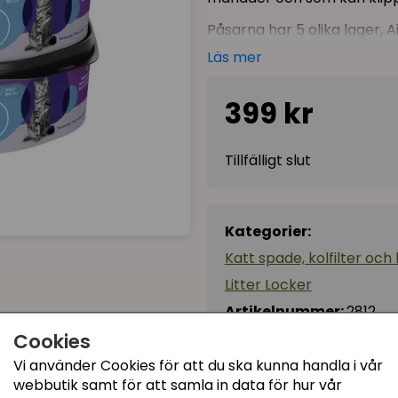
Påsarna har 5 olika lager, A
genom att kapsla in lukter 
Läs mer
3-pack!
1 förpackning räcke
399 kr
Observera att den här refi
och passar endast i den 
Tillfälligt slut
Kategorier:
Katt spade, kolfilter och
Litter Locker
Artikelnummer:
2812
Cookies
Vi använder Cookies för att du ska kunna handla i vår
Recensioner (2)
webbutik samt för att samla in data för hur vår