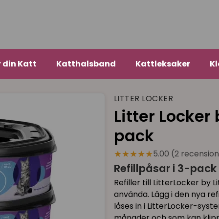
r din Katt
Katthalsband
Kattleksaker
Kl
LITTER LOCKER
Litter Locker 
pack
★★★★★
5.00 (2 recensio
Refillpåsar i 3-pack t
Refiller till LitterLocker by
använda. Lägg i den nya refil
låses in i LitterLocker-syst
månader och som kan klippas 