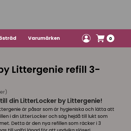
östräd
Varumärken
0
by Littergenie refill 3-
ner)
ill din LitterLocker by Littergenie!
 Littergenie är påsar som är hygieniska och lätta att
len i din LitterLocker och säg hejdå till lukt som
emet. Detta är den nya refillen som räcker i 3
till valfri längd för att undvika slöseri.