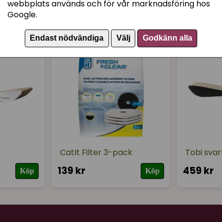
webbplats används och för vår marknadsföring hos
Lena
Google.
för 2 år sedan
Endast nödvändiga
Välj
Godkänn alla
Annelie
för 2 år sedan
Detta är en bra och lätta
gjorts på lådan.
Rekommenderar detta till
CatIt Filter 3-pack
Tobi svar
139 kr
459 kr
Köp
Köp