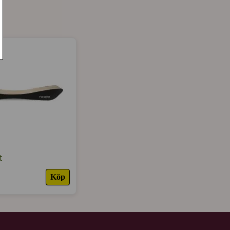
★
★
★
★
★
★
★
★
★
★
nvänd produkt. Luktfritt efter toa besöket som
 fler kattägare.
t
Köp