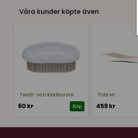
Våra kunder köpte även
Textil- och klädborste
Tobi vit
60 kr
459 kr
Köp