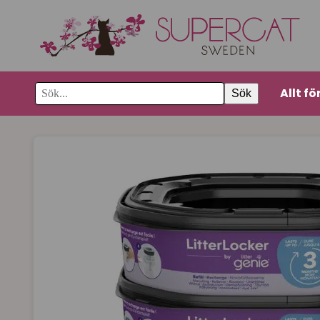
Allt fö
Sök