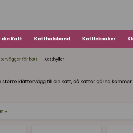
r din Katt
Katthalsband
Kattleksaker
Kl
tterväggar för katt
›
Katthyllor
 större klättervägg till din katt, då katter gärna kommer u
er