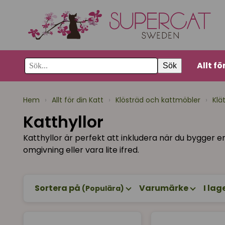
Allt fö
Sök
Hem
›
Allt för din Katt
›
Klösträd och kattmöbler
›
Klä
Katthyllor
Katthyllor är perfekt att inkludera när du bygger en
omgivning eller vara lite ifred.
Sortera på
Varumärke
I lag
(Populära)