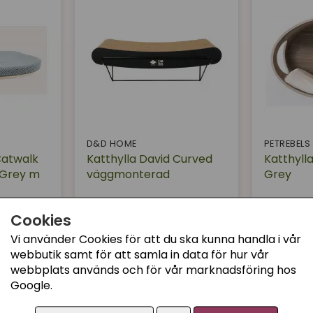
D&D HOME
PETREBELS
Catwalk
Katthylla David Curved
Katthylla
 Grey m
väggmonterad
Grey
349 kr
2499 kr
Cookies
Köp
Köp
Vi använder Cookies för att du ska kunna handla i vår
webbutik samt för att samla in data för hur vår
webbplats används och för vår marknadsföring hos
Google.