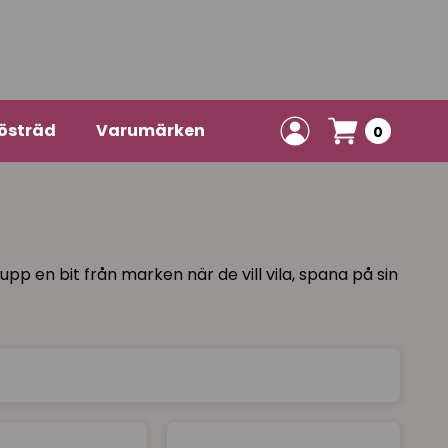
östräd
Varumärken
0
pp en bit från marken när de vill vila, spana på sin