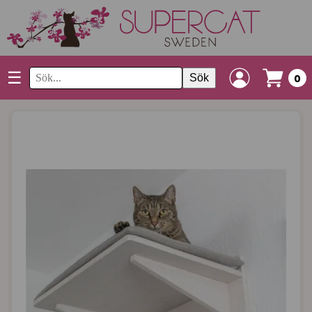
☰
Sök
0