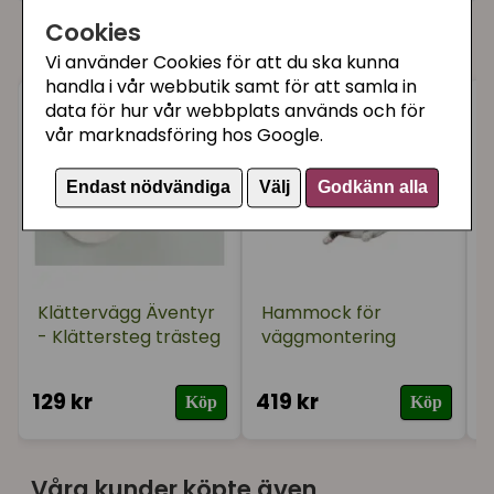
★
★
★
★
★
Ulf Bertil
Cookies
Du kanske också gillar
för 6 månader sedan
Vi använder Cookies för att du ska kunna
handla i vår webbutik samt för att samla in
data för hur vår webbplats används och för
★
★
★
★
★
Nathalie
vår marknadsföring hos Google.
för 1 år sedan
Kissen tycker det är bästa utkiksplatsen.
Endast nödvändiga
Välj
Godkänn alla
Klättervägg Äventyr
Hammock för
- Klättersteg trästeg
väggmontering
129 kr
419 kr
3
Köp
Köp
Våra kunder köpte även