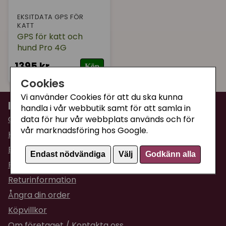
EKSITDATA GPS FÖR
KATT
GPS för katt och
hund Pro 4G
1395 kr
Köp
Cookies
Vi använder Cookies för att du ska kunna
Information
handla i vår webbutik samt för att samla in
Om Supercat
data för hur vår webbplats används och för
vår marknadsföring hos Google.
Kattguiden
Butiken i Umeå
Endast nödvändiga
Välj
Godkänn alla
Fraktpriser & leveranser
Returinformation
Ångra din order
Köpvillkor
Om företaget / Kontakta oss