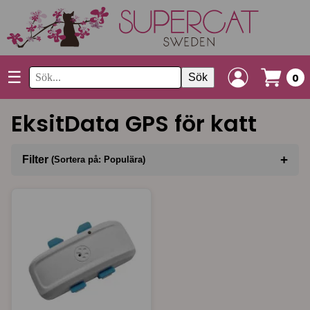
☰
Sök
0
EksitData GPS för katt
+
Filter
(Sortera på: Populära)
Sortera på
(Populära)