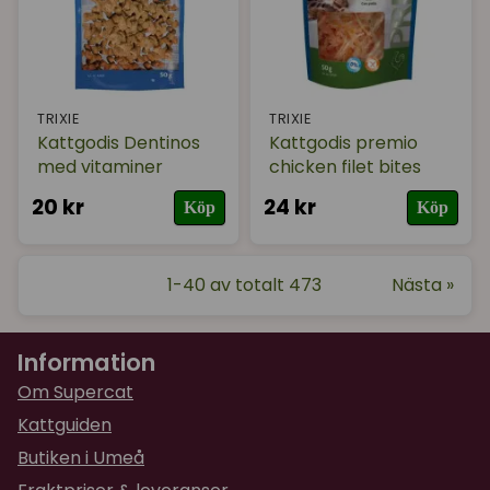
TRIXIE
TRIXIE
Kattgodis Dentinos
Kattgodis premio
med vitaminer
chicken filet bites
20 kr
24 kr
Köp
Köp
1-40 av totalt 473
Nästa »
Information
Om Supercat
Kattguiden
Butiken i Umeå