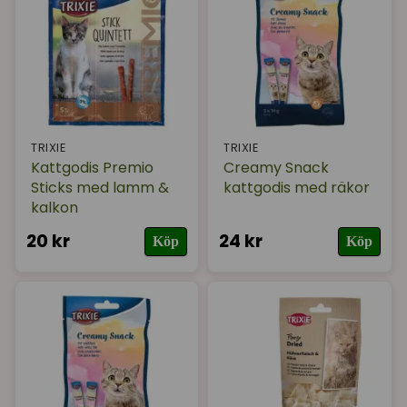
TRIXIE
TRIXIE
Kattgodis Premio
Creamy Snack
Sticks med lamm &
kattgodis med räkor
kalkon
20 kr
24 kr
Köp
Köp