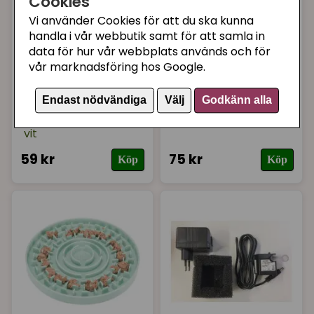
Cookies
Vi använder Cookies för att du ska kunna
handla i vår webbutik samt för att samla in
data för hur vår webbplats används och för
vår marknadsföring hos Google.
TRIXIE
TRIXIE
Kattlucka 4-vägs
Kattlucka reservdel
Endast nödvändiga
Välj
Godkänn alla
extra stor -
svänglucka, Trixie
förlängningsstunnel
(stor)
vit
59 kr
75 kr
Köp
Köp