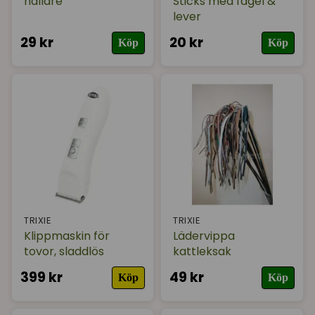
hållare
Sticks med fågel &
lever
29 kr
20 kr
Köp
Köp
TRIXIE
TRIXIE
Klippmaskin för
Lädervippa
tovor, sladdlös
kattleksak
399 kr
49 kr
Köp
Köp