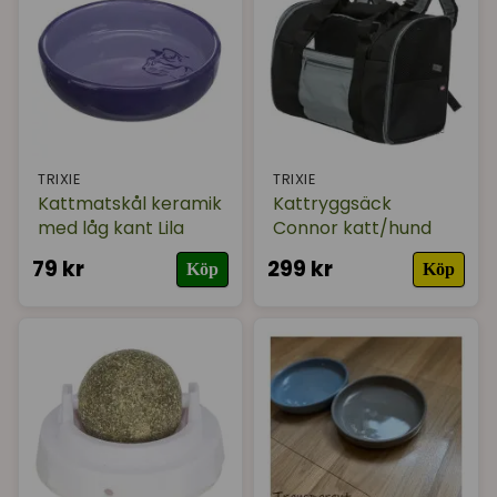
TRIXIE
TRIXIE
Kattmatskål keramik
Kattryggsäck
med låg kant Lila
Connor katt/hund
79 kr
299 kr
Köp
Köp