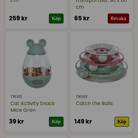
cm
transportbur, 90 x 60
cm
259 kr
65 kr
Köp
Bevaka
TRIXIE
TRIXIE
Cat Activity Snack
Catch the Balls
Mice Grön
39 kr
149 kr
Köp
Köp