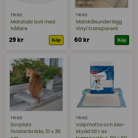
TRIXIE
TRIXIE
Matatabi boll med
Matskålsunderlägg
hållare
Vinyl transparent
29 kr
60 kr
Köp
Köp
TRIXIE
TRIXIE
Sovplats
Valpmatta och kiss-
fönsterbräda, 51 x 36
skydd till t ex