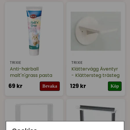
TRIXIE
TRIXIE
Anti-hairball
Klättervägg Äventyr
malt'n'grass pasta
- Klättersteg trästeg
69 kr
129 kr
Bevaka
Köp