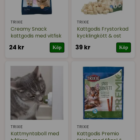
TRIXIE
TRIXIE
Creamy Snack
Kattgodis Frystorkad
kattgodis med vitfisk
kycklingkött & ost
24 kr
39 kr
Köp
Köp
TRIXIE
TRIXIE
Kattmyntaboll med
Kattgodis Premio