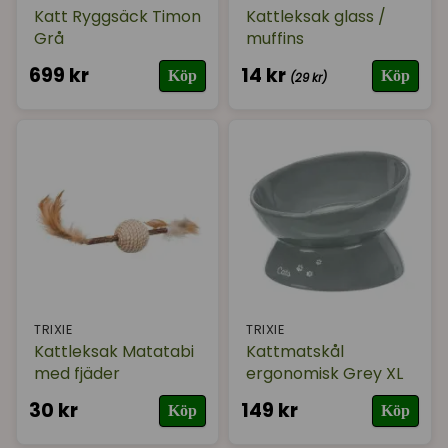
Katt Ryggsäck Timon
Kattleksak glass /
Grå
muffins
699 kr
14 kr
Köp
Köp
(29 kr)
TRIXIE
TRIXIE
Kattleksak Matatabi
Kattmatskål
med fjäder
ergonomisk Grey XL
30 kr
149 kr
Köp
Köp