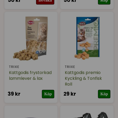
50 kr
50 kr
Bevaka
Köp
TRIXIE
TRIXIE
Kattgodis frystorkad
Kattgodis premio
lammlever & lax
Kyckling & Tonfisk
Roll
39 kr
29 kr
Köp
Köp