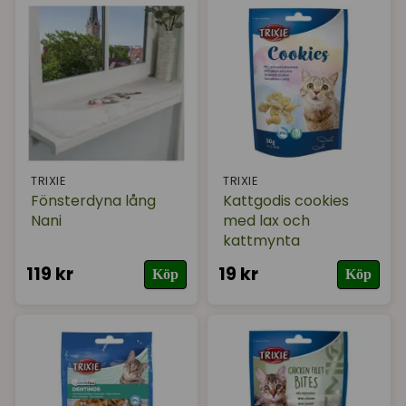
TRIXIE
TRIXIE
Fönsterdyna lång
Kattgodis cookies
Nani
med lax och
kattmynta
119 kr
19 kr
Köp
Köp