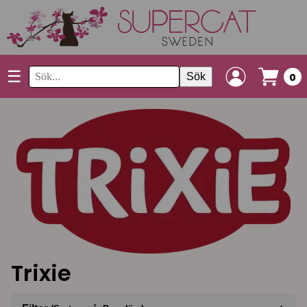
☰
Sök
0
Trixie