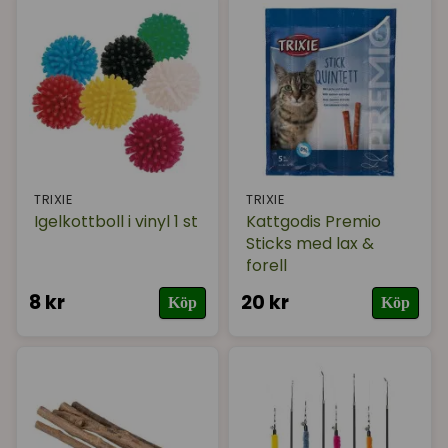
TRIXIE
TRIXIE
Igelkottboll i vinyl 1 st
Kattgodis Premio
Sticks med lax &
forell
8 kr
20 kr
Köp
Köp