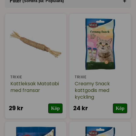
+
Filter
(Sortera på: Populära)
Sortera på
(Populära)
TRIXIE
TRIXIE
Kattleksak Matatabi
Creamy Snack
med fransar
kattgodis med
kyckling
29 kr
24 kr
Köp
Köp