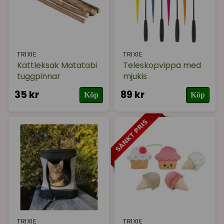
TRIXIE
TRIXIE
Kattleksak Matatabi
Teleskopvippa med
tuggpinnar
mjukis
35 kr
89 kr
Köp
Köp
TRIXIE
TRIXIE