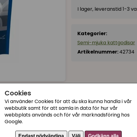
I lager, leveranstid 1-3 
Kategorier:
Semi-mjuka kattgodisar
Artikelnummer:
42734
Cookies
Vi använder Cookies för att du ska kunna handla i vår
webbutik samt för att samla in data för hur vår
webbplats används och för vår marknadsföring hos
Google.
Endast nödvändiga
Välj
Godkänn alla