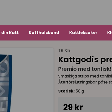
r din Katt
Katthalsband
Kattleksaker
Kl
TRIXIE
Kattgodis pr
Premio med tonfisk!
Smaskiga strips med tonfisk 
Återförslutningsbar påse so
Storlek:
50 g
29 kr