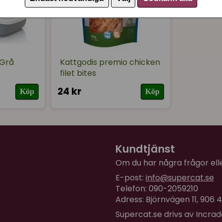
 Grå
Kattgodis premio chicken
filet bites
24 kr
Köp
Köp
Kundtjänst
Om du har några frågor eller
E-post:
info@supercat.se
Telefon: 090-2059210
Adress: Björnvägen 11, 906
Supercat.se drivs av Incra