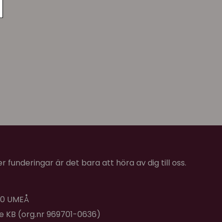
 funderingar är det bara att höra av dig till oss.
 40 UMEÅ
de KB (org.nr 969701-0636)