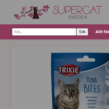
Allt fö
Sök