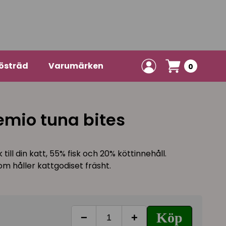
östräd
Varumärken
0
emio tuna bites
till din katt, 55% fisk och 20% köttinnehåll.
m håller kattgodiset fräsht.
Köp
−
+