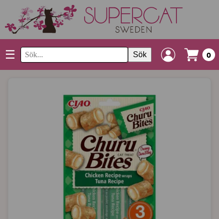
☰
Sök
0