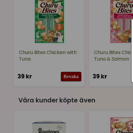
Churu Bites Chicken with
Churu Bites Chic
Tuna
Tuna & Salmon
39 kr
39 kr
Bevaka
Våra kunder köpte även