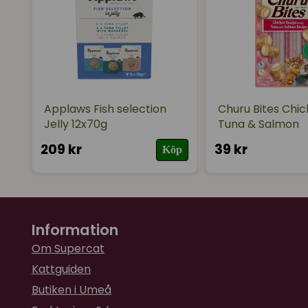
Applaws Fish selection
Churu Bites Chic
Jelly 12x70g
Tuna & Salmon
209 kr
39 kr
Köp
Information
Om Supercat
Kattguiden
Butiken i Umeå