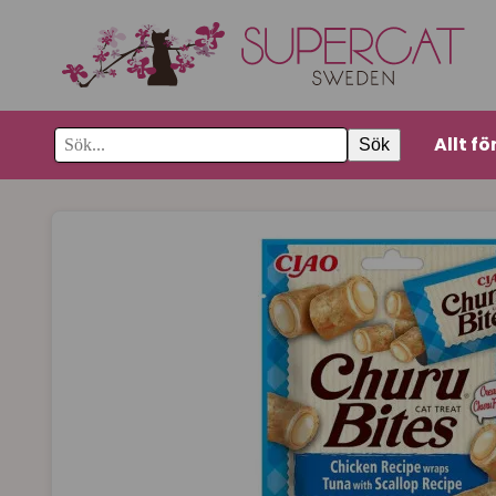
Allt fö
Sök