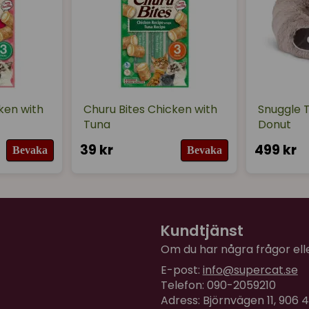
ken with
Churu Bites Chicken with
Snuggle T
Tuna
Donut
39 kr
499 kr
Bevaka
Bevaka
Kundtjänst
Om du har några frågor eller
E-post:
info@supercat.se
Telefon: 090-2059210
Adress: Björnvägen 11, 906