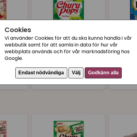
Smaktillsatser: 2, b, naturl
paprikaoleoresin 0,1 g. vitam
Cookies
Vi använder Cookies för att du ska kunna handla i vår
webbutik samt för att samla in data för hur vår
webbplats används och för vår marknadsföring hos
ken with
Kattgodis Churu Pops
Kattgodis
Google.
with Tuna & Chicken
Chicken 
Scallop
Endast nödvändiga
Välj
Godkänn alla
29 kr
39 kr
Bevaka
Köp