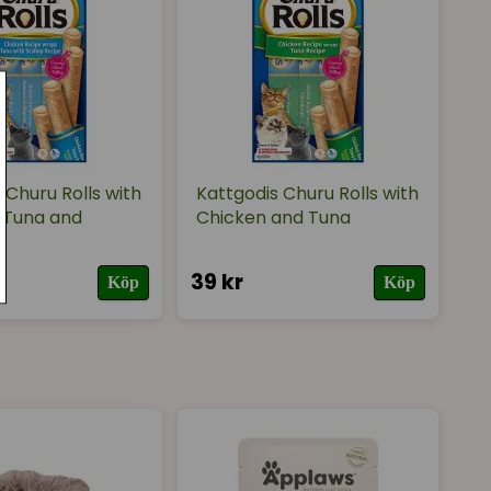
iga produkter - botaniskt definierade,
in E 121 mg.
 Churu Rolls with
Kattgodis Churu Rolls with
/Tuna and
Chicken and Tuna
39 kr
Köp
Köp