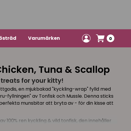
östräd
Varumärken
0
Chicken, Tuna & Scallop
treats for your kitty!
kattgodis, en mjukbakad "kyckling-wrap" fylld med
u-fyllningen" av Tonfisk och Mussle. Denna sticks
perfekta munsbitar att bryta av - för din kisse att
v 100% ren kyckling & vild tonfisk, den innehåller
 E. Dessa mjuka godsaker är individuellt inslagna