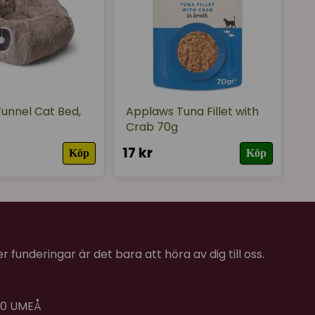
unnel Cat Bed,
Applaws Tuna Fillet with
Crab 70g
17 kr
Köp
Köp
 funderingar är det bara att höra av dig till oss.
 40 UMEÅ