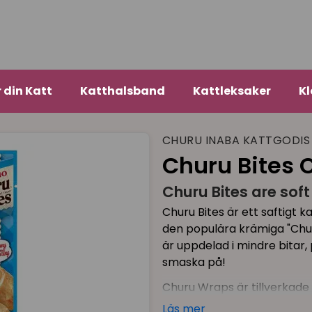
r din Katt
Katthalsband
Kattleksaker
Kl
CHURU INABA KATTGODIS
Churu Bites 
Churu Bites are soft 
Churu Bites är ett saftigt 
den populära krämiga "Chur
är uppdelad i mindre bitar, 
smaska på!
Churu Wraps är tillverkade a
grönt teextrakt och vitamin
Läs mer