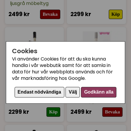
ljusgrå möbeltyg
2499 kr
2299 kr
Bevaka
Köp
Cookies
Vi använder Cookies för att du ska kunna
handla i vår webbutik samt för att samla in
data för hur vår webbplats används och för
vår marknadsföring hos Google.
KATTENS NO.1
KATTENS NO.1
Endast nödvändiga
Välj
Godkänn alla
Eiffel klösträd Grey
Eiffel klösträd ljusgrå
möbeltyg
2299 kr
2499 kr
Köp
Bevaka