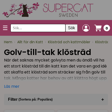
☰
Sök
0
Hem
›
Allt för din Katt
›
Klösträd och kattmöbler
›
Klösträd 
Golv-till-tak klösträd
När det saknas mycket golvyta men du ändå vill ha
ett stort klösträd till din katt kan det vara en god idé
att skaffa ett klösträd som sträcker sig från golv till
tak. Många katter har behov av att klättra högt upp
för att sitta och spana, eller sova på hög höjd och
Läs mer
detta tillgodoser detta klösträd.
Varför golv-till-tak klösträd är bra för
+
Filter
(Sortera på: Populära)
katter
Sortera på
(Populära)