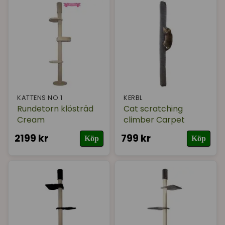
KATTENS NO.1
KERBL
Rundetorn klösträd
Cat scratching
Cream
climber Carpet
2199 kr
799 kr
Köp
Köp