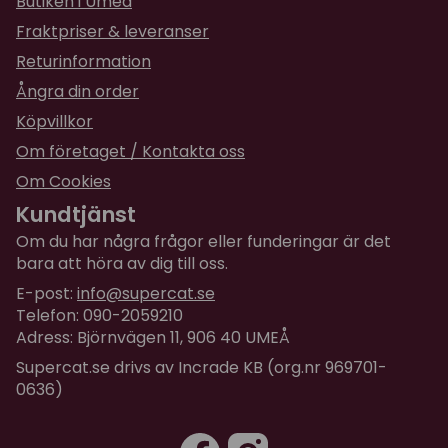
Butiken i Umeå
Fraktpriser & leveranser
Returinformation
Ångra din order
Köpvillkor
Om företaget / Kontakta oss
Om Cookies
Kundtjänst
Om du har några frågor eller funderingar är det
bara att höra av dig till oss.
E-post:
info@supercat.se
Telefon: 090-2059210
Adress: Björnvägen 11, 906 40 UMEÅ
Supercat.se drivs av Incrade KB (org.nr 969701-
0636)