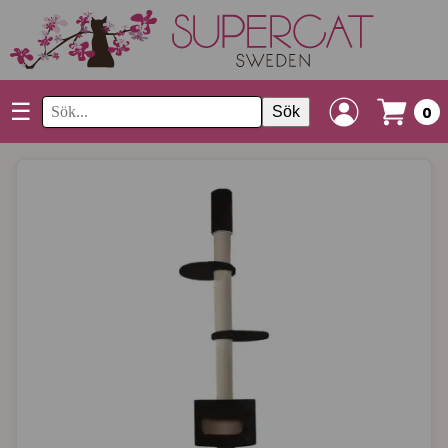
☰
Sök
0