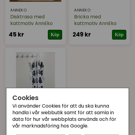
ANNEKO
ANNEKO
Disktrasa med
Bricka med
kattmotiv AnnEko
kattmotiv AnnEko
45 kr
249 kr
Köp
Köp
Cookies
Vi använder Cookies för att du ska kunna
ANNEKO
handla i vår webbutik samt för att samla in
Gästhandduk med
data för hur vår webbplats används och för
kattmotiv AnnEko
vår marknadsföring hos Google.