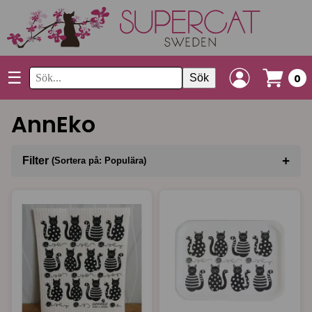
☰
Sök
0
AnnEko
+
Filter
(Sortera på: Populära)
Sortera på
(Populära)