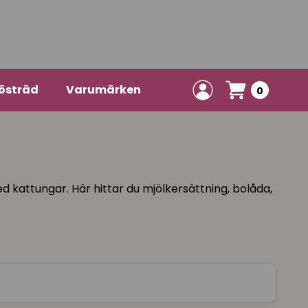
östräd
Varumärken
0
d kattungar. Här hittar du mjölkersättning, bolåda,