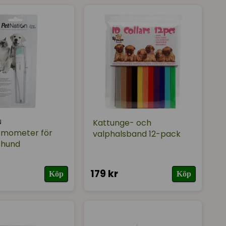
Kattunge- och
N
rmometer för
valphalsband 12-pack
 hund
179 kr
Köp
Köp