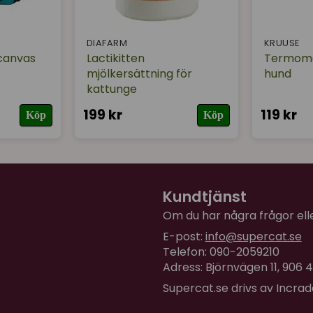
DIAFARM
KRUUSE
canvas
Lactikitten
Termomet
mjölkersättning för
hund
kattunge
199 kr
119 kr
Köp
Köp
Kundtjänst
Om du har några frågor eller
E-post:
info@supercat.se
Telefon: 090-2059210
Adress: Björnvägen 11, 906
Supercat.se drivs av Incra