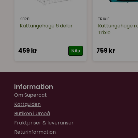
KERBL
TRIXIE
Kattungehage 6 delar
Kattungehage i 
Trixie
459 kr
759 kr
Köp
Information
Om Supercat
Kattguiden
Butiken i Umeå
Fraktpriser & leveranser
Returinformation