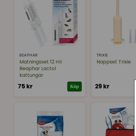
BEAPHAR
TRIXIE
Matningsset 12 ml
Nappset Trixie
Beaphar Lactol
kattungar
75 kr
29 kr
Köp