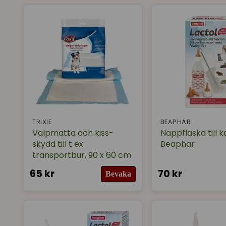
TRIXIE
BEAPHAR
Valpmatta och kiss-
Nappflaska till k
skydd till t ex
Beaphar
transportbur, 90 x 60 cm
65 kr
70 kr
Bevaka