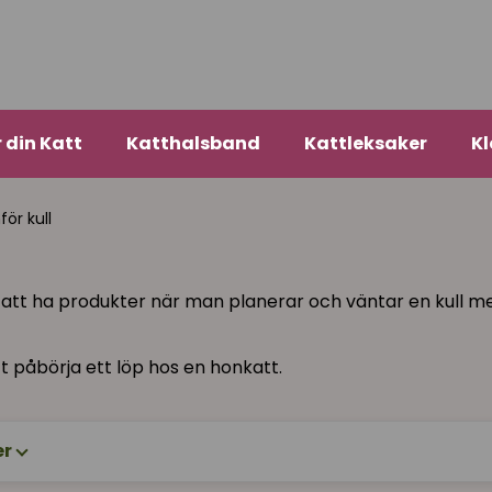
r din Katt
Katthalsband
Kattleksaker
Kl
för kull
a att ha produkter när man planerar och väntar en kull me
 påbörja ett löp hos en honkatt.
er