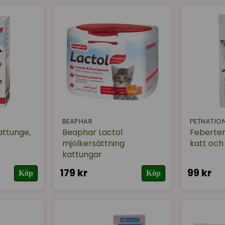
BEAPHAR
PETNATIO
attunge,
Beaphar Lactol
Feberte
mjölkersättning
katt och
kattungar
179 kr
99 kr
Köp
Köp