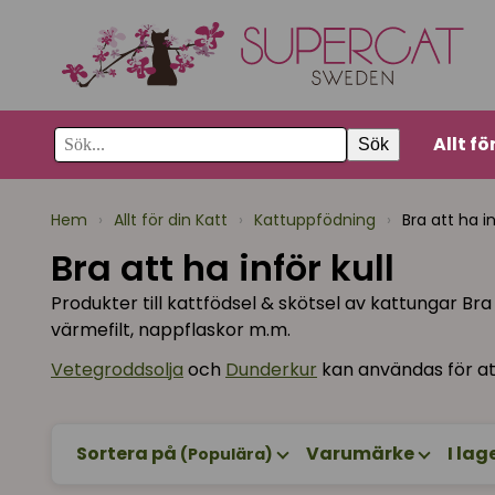
Allt fö
Sök
Hem
›
Allt för din Katt
›
Kattuppfödning
›
Bra att ha in
Bra att ha inför kull
Produkter till kattfödsel & skötsel av kattungar Br
värmefilt, nappflaskor m.m.
Vetegroddsolja
och
Dunderkur
kan användas för att
Sortera på
Varumärke
I lag
(Populära)