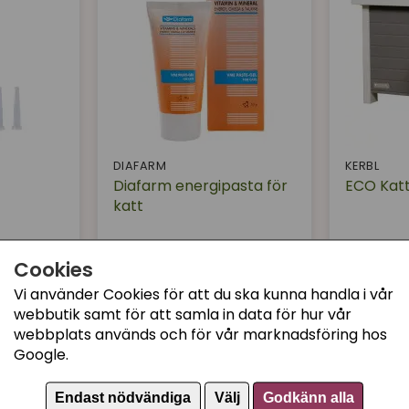
DIAFARM
KERBL
Diafarm energipasta för
ECO Katt
katt
99 kr
1499 kr
Köp
Bevaka
Cookies
Vi använder Cookies för att du ska kunna handla i vår
webbutik samt för att samla in data för hur vår
webbplats används och för vår marknadsföring hos
Google.
Endast nödvändiga
Välj
Godkänn alla