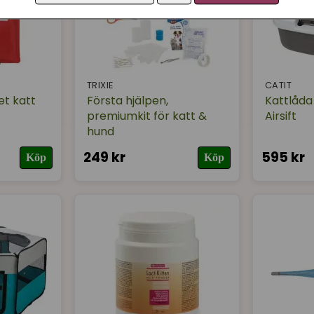
TRIXIE
CATIT
et katt
Första hjälpen,
Kattlåda
premiumkit för katt &
Airsift
hund
249 kr
595 kr
Köp
Köp