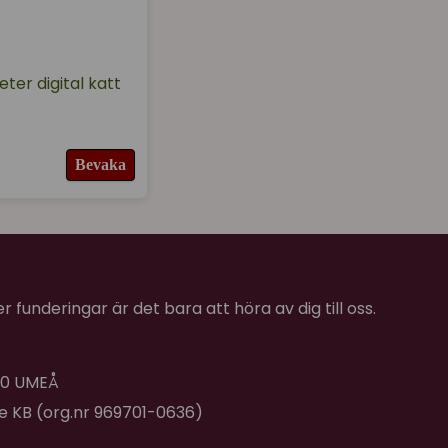
er digital katt
Bevaka
 funderingar är det bara att höra av dig till oss.
 40 UMEÅ
de KB (org.nr 969701-0636)