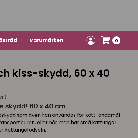
östräd
Varumärken
0
h kiss-skydd, 60 x 40
er)
 skydd! 60 x 40 cm
pskydd som även kan användas för katt-ändamål.
ransportburen, eller när man har små kattungar
r kattungefödseln.