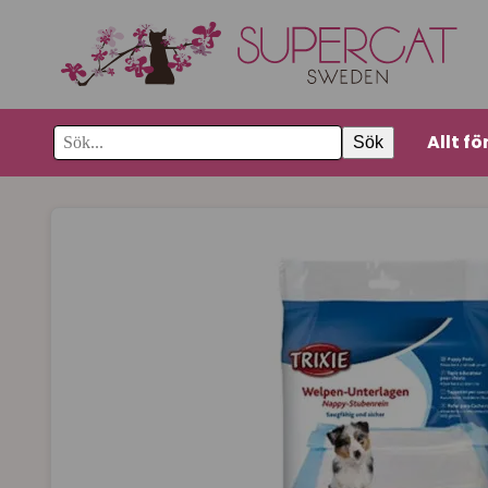
Allt fö
Sök