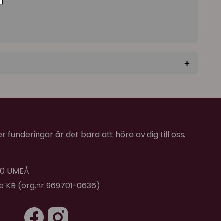
+
★
★
★
★
★
 funderingar är det bara att höra av dig till oss.
 40 UMEÅ
de KB (org.nr 969701-0636)