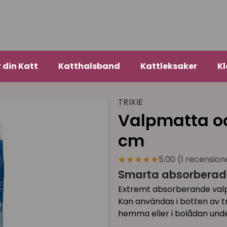
r din Katt
Katthalsband
Kattleksaker
Kl
TRIXIE
Valpmatta oc
cm
★★★★★
5.00 (1 recension
Smarta absorberade
Extremt absorberande val
Kan användas i botten av t
hemma eller i bolådan unde