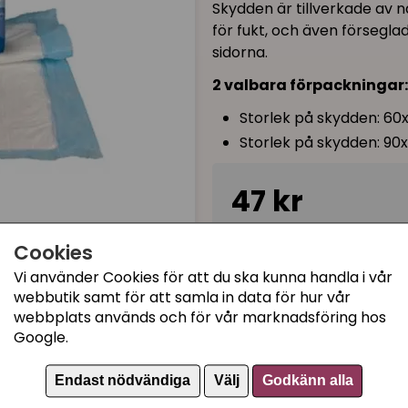
Skydden är tillverkade av na
för fukt, och även försegla
sidorna.
2 valbara förpackningar:
Storlek på skydden: 6
Storlek på skydden: 9
47 kr
Tillfälligt slut
Cookies
Vi använder Cookies för att du ska kunna handla i vår
webbutik samt för att samla in data för hur vår
webbplats används och för vår marknadsföring hos
Kategorier:
Google.
Bra att ha inför kull
Kattungetillbehör
Endast nödvändiga
Välj
Godkänn alla
Transportväska katt