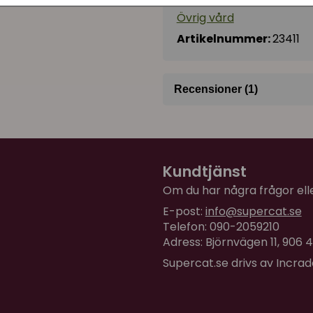
Övrig vård
Artikelnummer:
23411
Recensioner (1)
Monika
för 11 månader sedan
Kundtjänst
Om du har några frågor eller
E-post:
info@supercat.se
Telefon: 090-2059210
Adress: Björnvägen 11, 906
Supercat.se drivs av Incra