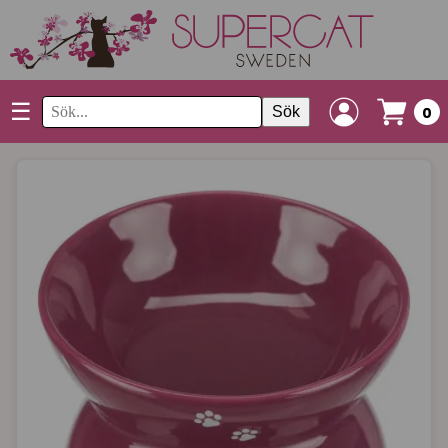
☰
Sök
0