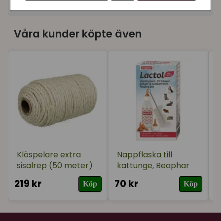
+
Recensioner (2)
★
★
★
★
★
Lisbeth
Våra kunder köpte även
för 1 år sedan
Jättefin skål.
★
★
★
★
★
Ann-Charlotte
för 2 år sedan
Liten skål för den lilla portionen. Fin färg.
Klöspelare extra
Nappflaska till
sisalrep (50 meter)
kattunge, Beaphar
219 kr
70 kr
6
Köp
Köp