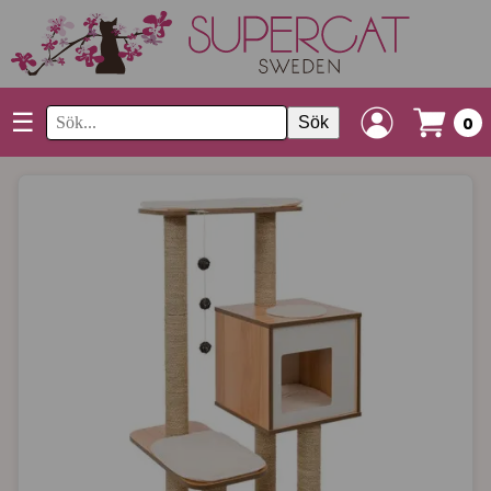
☰
Sök
0