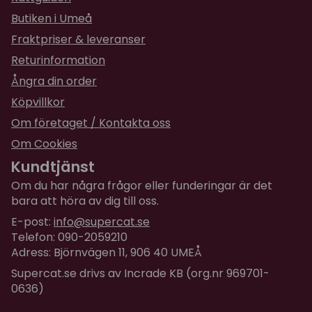
Högkvalitativ MDF med valnöts-look på
laminering
Butiken i Umeå
Grotta med 2 ingångar
Fraktpriser & leveranser
Mjuka memory foam kuddar
Returinformation
Lätt att rengöra
Ångra din order
Köpvillkor
Om företaget / Kontakta oss
Om Cookies
Kundtjänst
Om du har några frågor eller funderingar är det
bara att höra av dig till oss.
E-post:
info@supercat.se
Telefon: 090-2059210
Adress: Björnvägen 11, 906 40 UMEÅ
Supercat.se drivs av Incrade KB (org.nr 969701-
0636)