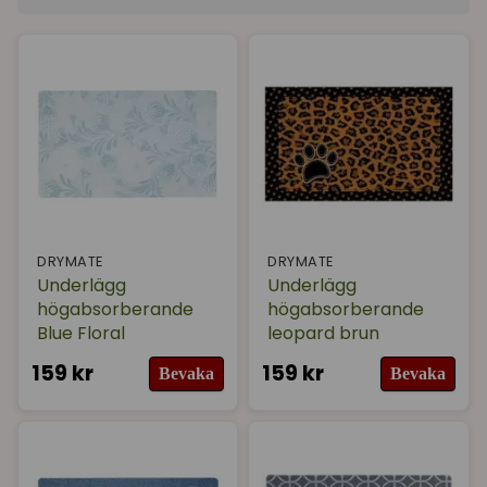
Tips! Underlägget kan även användas som
Sortera på
(Populära)
bottenskydd i transportbur.
Varumärke
I lager
DRYMATE
DRYMATE
Underlägg
Underlägg
högabsorberande
högabsorberande
Blue Floral
leopard brun
159 kr
159 kr
Bevaka
Bevaka