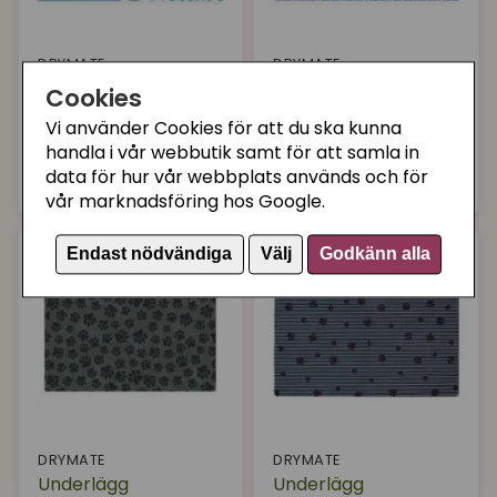
DRYMATE
DRYMATE
Underlägg
Underlägg
Cookies
högabsorberande
högabsorberande
Vi använder Cookies för att du ska kunna
ljusblå
mörkblå mönstrad
handla i vår webbutik samt för att samla in
159 kr
159 kr
data för hur vår webbplats används och för
Köp
Köp
vår marknadsföring hos Google.
Endast nödvändiga
Välj
Godkänn alla
DRYMATE
DRYMATE
Underlägg
Underlägg