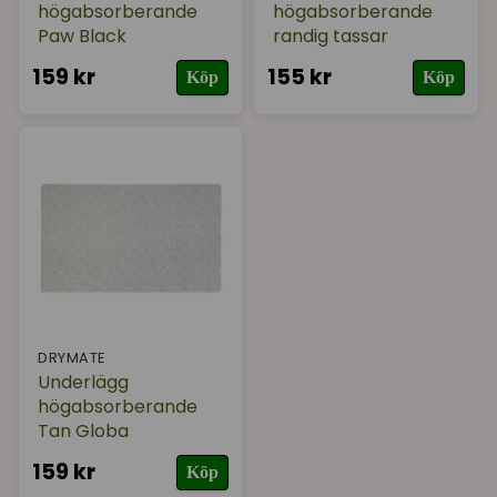
högabsorberande
högabsorberande
Paw Black
randig tassar
159 kr
155 kr
Köp
Köp
DRYMATE
Underlägg
högabsorberande
Tan Globa
159 kr
Köp