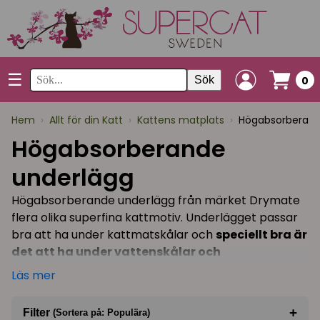
☰
Sök
0
Hem
›
Allt för din Katt
›
Kattens matplats
›
Högabsorberand
Högabsorberande
underlägg
Högabsorberande underlägg från märket Drymate
flera olika superfina kattmotiv. Underlägget passar
bra att ha under kattmatskålar och
speciellt bra är
det att ha under vattenskålar och
vattenfontäner.
Underlägget är högabsorberande
Läs mer
och vattentätt, dvs ingen vätska tränger igenom
mattan.
+
Filter
(Sortera på: Populära)