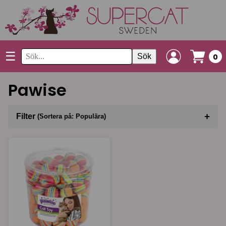
☰
Sök
0
Pawise
+
Filter
(Sortera på: Populära)
Sortera på
(Populära)