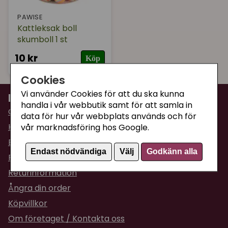
PAWISE
Kattleksak boll
skumboll 1 st
10 kr
Köp
Cookies
Vi använder Cookies för att du ska kunna
Information
handla i vår webbutik samt för att samla in
Om Supercat
data för hur vår webbplats används och för
Kattguiden
vår marknadsföring hos Google.
Butiken i Umeå
Endast nödvändiga
Välj
Godkänn alla
Fraktpriser & leveranser
Returinformation
Ångra din order
Köpvillkor
Om företaget / Kontakta oss