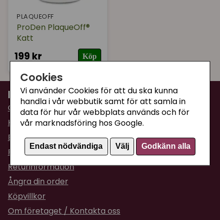
PLAQUEOFF
ProDen PlaqueOff®
Katt
199 kr
Köp
Cookies
Vi använder Cookies för att du ska kunna
Information
handla i vår webbutik samt för att samla in
Om Supercat
data för hur vår webbplats används och för
Kattguiden
vår marknadsföring hos Google.
Butiken i Umeå
Endast nödvändiga
Välj
Godkänn alla
Fraktpriser & leveranser
Returinformation
Ångra din order
Köpvillkor
Om företaget / Kontakta oss