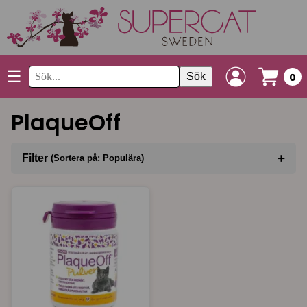
☰
Sök
0
PlaqueOff
+
Filter
(Sortera på: Populära)
Sortera på
(Populära)