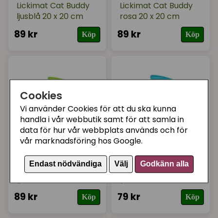
Lickimat Cat Buddy
Lickimat Cat Buddy
ljusblå 20 x 20 cm
rosa 20 x 20 cm
89 kr
89 kr
Köp
Köp
Cookies
Vi använder Cookies för att du ska kunna
handla i vår webbutik samt för att samla in
data för hur vår webbplats används och för
vår marknadsföring hos Google.
LICKIMAT
LICKIMAT
Endast nödvändiga
Välj
Godkänn alla
Lickimat Cat FISK
Lickimat Cat FISK
grön 22 x 15 cm
ljusblå 22 x 15 cm
89 kr
79 kr
Köp
Köp