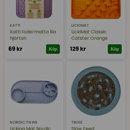
KATTI
LICKIMAT
Katti fodermatta lila
LickiMat Classic
hjärtan
Catster Orange
69 kr
129 kr
Köp
Köp
NORDIC PAWS
TRIXIE
Licking Mat Nordic
Slow Feed