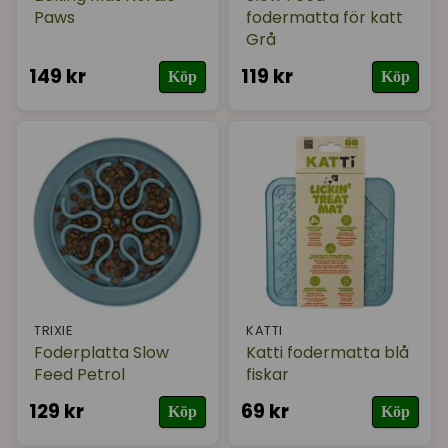
Paws
fodermatta för katt
Grå
149 kr
119 kr
Köp
Köp
TRIXIE
KATTI
Foderplatta Slow
Katti fodermatta blå
Feed Petrol
fiskar
129 kr
69 kr
Köp
Köp