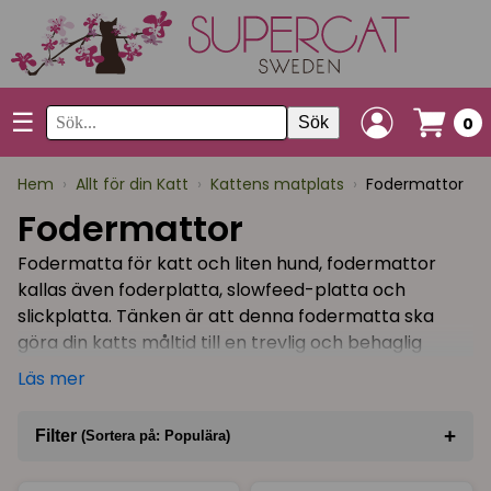
☰
Sök
0
Hem
›
Allt för din Katt
›
Kattens matplats
›
Fodermattor
Fodermattor
Fodermatta för katt och liten hund, fodermattor
kallas även foderplatta, slowfeed-platta och
slickplatta. Tänken är att denna fodermatta ska
göra din katts måltid till en trevlig och behaglig
upplevelse.
Läs mer
Mattorna med labyrint-mönster med lite högre
kanter gör att din katt måste äta sin måltid lite
+
Filter
(Sortera på: Populära)
långsammare, vilket kan vara ett bra verktyg för
Sortera på
(Populära)
katter som t ex hetsäter och kräks torrfoder.