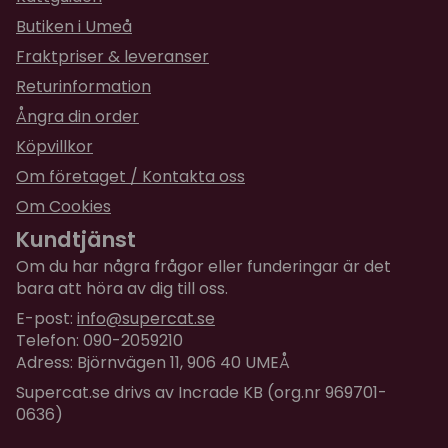
Slickandet förstärker känslan av smak så ditt
djur kan njuta av en liten mängd mat under
Butiken i Umeå
längre tid
Fraktpriser & leveranser
Upprepat slickande är lugnande för ditt djur, det
Returinformation
frigör lugnande hormoner och endorfiner i
Ångra din order
kattens kropp.
Köpvillkor
Främjar en fräsch andedräkt genom att
bakterier och osmälta matpartiklar skrapas av
Om företaget / Kontakta oss
tungan vid slickning.
Om Cookies
Slickningen stimulerar salivproduktionen och den
Kundtjänst
ökade saliveringen hjälper till att rengöra tunga,
Om du har några frågor eller funderingar är det
tänder och tandkött
bara att höra av dig till oss.
Storlek
: 22 x 15 cm, formad som en fisk
E-post:
info@supercat.se
Färg
: Grön
Telefon: 090-2059210
Adress: Björnvägen 11, 906 40 UMEÅ
Material
: Giftfritt TPR-gummi av livsmedelskvalitet.
Produkten är giftfri, mikrovågssäker och frysvänlig.
Supercat.se drivs av Incrade KB (org.nr 969701-
0636)