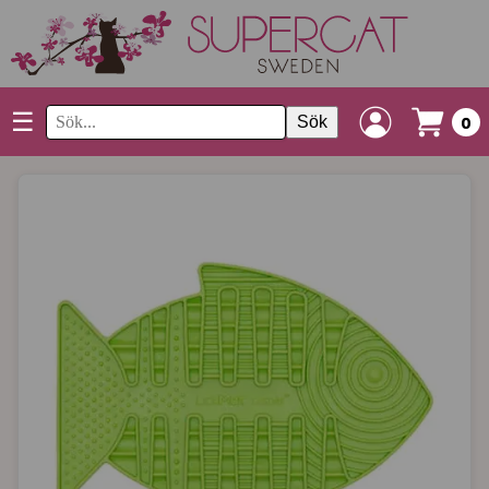
☰
Sök
0