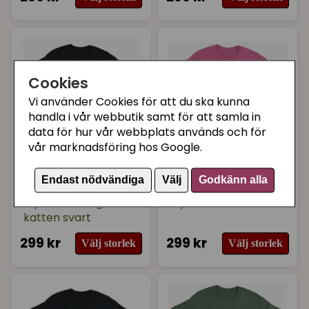
Cookies
Vi använder Cookies för att du ska kunna
handla i vår webbutik samt för att samla in
data för hur vår webbplats används och för
vår marknadsföring hos Google.
SUPERCAT DESIGN
SUPERCAT DESIGN
Endast nödvändiga
Välj
Godkänn alla
Supercat T shirt med
Supercat T shirt med
tryck Blommiga
tryck CATS Rosa
katten svart
299 kr
299 kr
Välj storlek
Välj storlek