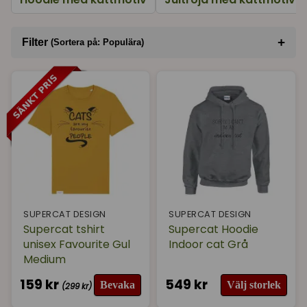
+
Filter
(Sortera på: Populära)
Sortera på
(Populära)
Varumärke
I lager
SUPERCAT DESIGN
SUPERCAT DESIGN
Supercat tshirt
Supercat Hoodie
unisex Favourite Gul
Indoor cat Grå
Medium
159 kr
549 kr
Bevaka
Välj storlek
(299 kr)