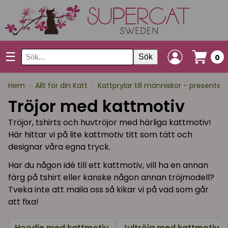
☰
Sök
0
Hem
›
Allt för din Katt
›
Kattprylar till människor - presenter
Tröjor med kattmotiv
Tröjor, tshirts och huvtröjor med härliga kattmotiv!
Här hittar vi på lite kattmotiv titt som tätt och
designar våra egna tryck.
Har du någon idé till ett kattmotiv, vill ha en annan
färg på tshirt eller kanske någon annan tröjmodell?
Tveka inte att maila oss så kikar vi på vad som går
att fixa!
Hoodie med kattmotiv
Jultröja med kattmotiv