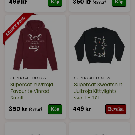
499 kr
350 kr
Köp
Köp
(499 kr)
SUPERCAT DESIGN
SUPERCAT DESIGN
Supercat huvtröja
Supercat Sweatshirt
Favourite Vinröd
Jultröja Kittylights
Small
svart - 3XL
350 kr
449 kr
Köp
Bevaka
(499 kr)