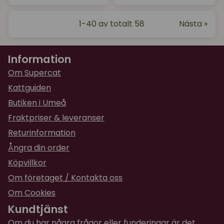
1-40 av totalt 58
Nästa »
Information
Om Supercat
Kattguiden
Butiken i Umeå
Fraktpriser & leveranser
Returinformation
Ångra din order
Köpvillkor
Om företaget / Kontakta oss
Om Cookies
Kundtjänst
Om du har några frågor eller funderingar är det