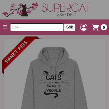
☰
Sök
0