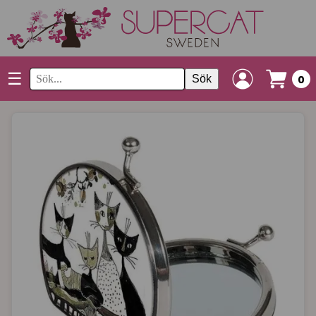
☰
Sök
0