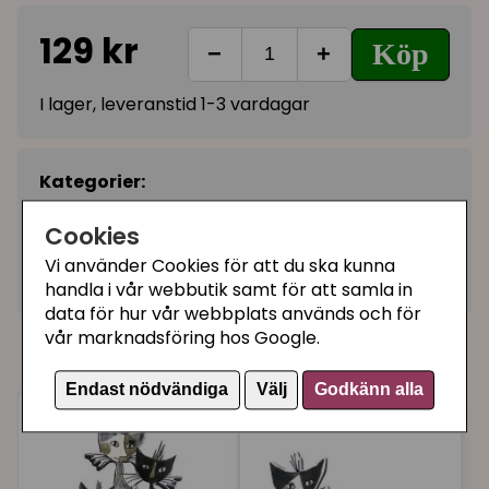
129 kr
Köp
−
+
I lager, leveranstid 1-3 vardagar
Kategorier:
Rosina Wachtmeister
Cookies
Till skrivbordet, pyssel
Vi använder Cookies för att du ska kunna
Artikelnummer:
104114
handla i vår webbutik samt för att samla in
data för hur vår webbplats används och för
vår marknadsföring hos Google.
Våra kunder köpte även
Endast nödvändiga
Välj
Godkänn alla