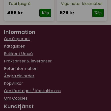
Tobi ljusgrå
Vigo natur klösmöbel
459 kr
629 kr
Köp
Köp
Information
Om Supercat
Kattguiden
Butiken i Umeå
Fraktpriser & leveranser
Returinformation
Ångra din order
Köpvillkor
Om företaget / Kontakta oss
Om Cookies
Kundtjänst