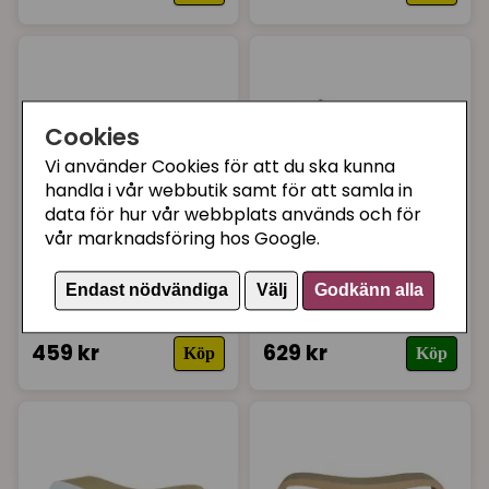
värmen att göra då kartongen är något värmande
och att katter gärna har det lite varmt när de ska ta
en catnap!
Vi på Supercat älskar MyKotty's produkter och
hoppas att du också kommer göra det!
Cookies
// Emelie på Supercat.se
Vi använder Cookies för att du ska kunna
handla i vår webbutik samt för att samla in
data för hur vår webbplats används och för
vår marknadsföring hos Google.
MYKOTTY
MYKOTTY
Tobi svart
Vigo ljusgrå
Endast nödvändiga
Välj
Godkänn alla
klösmöbel
459 kr
629 kr
Köp
Köp