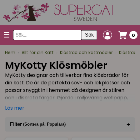
☰
Sök
0
Hem
›
Allt för din Katt
›
Klösträd och kattmöbler
›
Klösträd 
MyKotty Klösmöbler
MyKotty designar och tillverkar fina klösbrädor för
din katt. De är de perfekta sov- och lekplatser och
passar snyggt in i hemmet då designen är stilren
och i diskreta färger. Gjorda i miljövänlig wellpapp,
mycket stabilare och snyggare än man kan tro!
Läs mer
Materialet har en perfekt struktur för att locka din
katt att klösa på den och det är även värmande
+
Filter
(Sortera på: Populära)
vilket gör att din katt kommer gilla att sova på sin
klösbräda/klösmöbel.
Sortera på
(Populära)