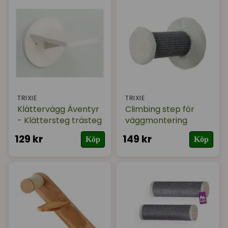
Varumärke
I lager
TRIXIE
TRIXIE
Klättervägg Äventyr
Climbing step för
- Klättersteg trästeg
väggmontering
129 kr
149 kr
Köp
Köp