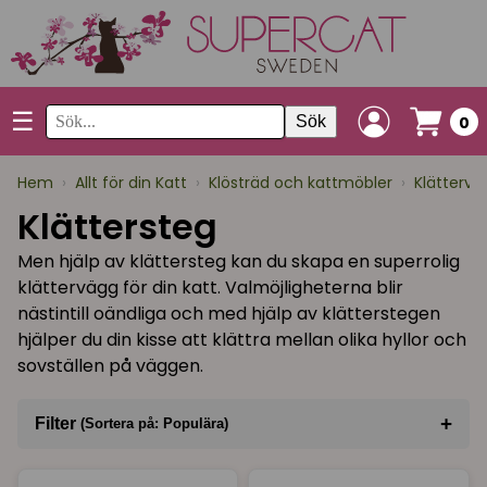
☰
Sök
0
Hem
›
Allt för din Katt
›
Klösträd och kattmöbler
›
Klättervä
Klättersteg
Men hjälp av klättersteg kan du skapa en superrolig
klättervägg för din katt. Valmöjligheterna blir
nästintill oändliga och med hjälp av klätterstegen
hjälper du din kisse att klättra mellan olika hyllor och
sovställen på väggen.
+
Filter
(Sortera på: Populära)
Sortera på
(Populära)