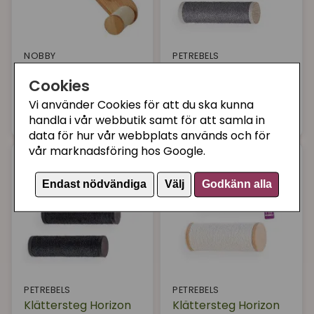
NOBBY
PETREBELS
Katthylla vägg
Klättersteg Horizon
Cookies
trappa
0930 Grey 3-pack
Vi använder Cookies för att du ska kunna
499 kr
759 kr
Köp
Köp
handla i vår webbutik samt för att samla in
data för hur vår webbplats används och för
vår marknadsföring hos Google.
Endast nödvändiga
Välj
Godkänn alla
PETREBELS
PETREBELS
Klättersteg Horizon
Klättersteg Horizon