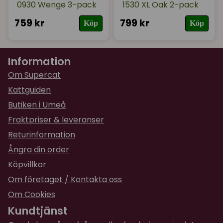
0930 Wenge 3-pack
1530 XL Oak 2-pack
759 kr
799 kr
Köp
Köp
Information
Om Supercat
Kattguiden
Butiken i Umeå
Fraktpriser & leveranser
Returinformation
Ångra din order
Köpvillkor
Om företaget / Kontakta oss
Om Cookies
Kundtjänst