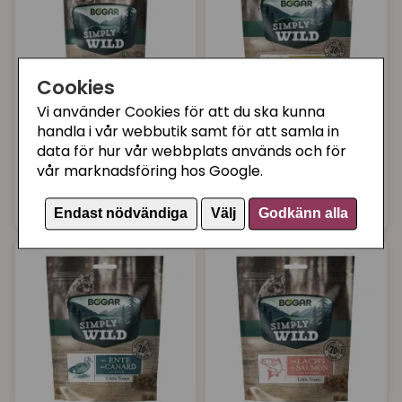
Cookies
Vi använder Cookies för att du ska kunna
BOGAR
BOGAR
handla i vår webbutik samt för att samla in
Simply wild gourmet
Simply wild little
data för hur vår webbplats används och för
chips, salmon
treats, chicken
vår marknadsföring hos Google.
59 kr
59 kr
Köp
Köp
Endast nödvändiga
Välj
Godkänn alla