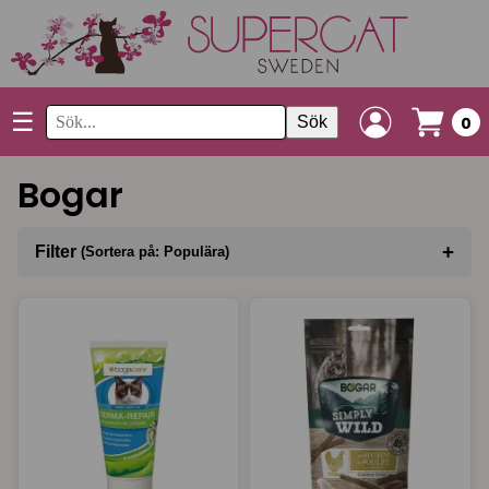
☰
Sök
0
Bogar
+
Filter
(Sortera på: Populära)
Sortera på
(Populära)