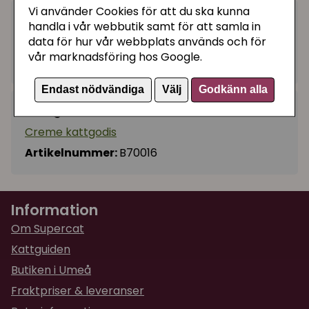
Vi använder Cookies för att du ska kunna
19 kr
handla i vår webbutik samt för att samla in
Köp
−
+
data för hur vår webbplats används och för
vår marknadsföring hos Google.
I lager, leveranstid 1-3 vardagar
Endast nödvändiga
Välj
Godkänn alla
Kategorier:
Creme kattgodis
Artikelnummer:
B70016
Information
Om Supercat
Kattguiden
Butiken i Umeå
Fraktpriser & leveranser