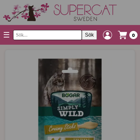
☰
Sök
0