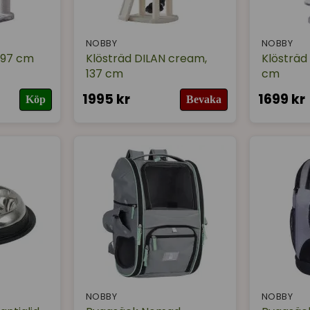
NOBBY
NOBBY
 97 cm
Klösträd DILAN cream,
Klösträd
137 cm
cm
1995 kr
1699 kr
Köp
Bevaka
NOBBY
NOBBY