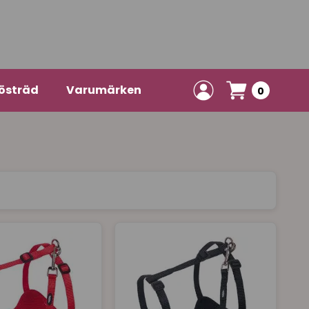
östräd
Varumärken
0