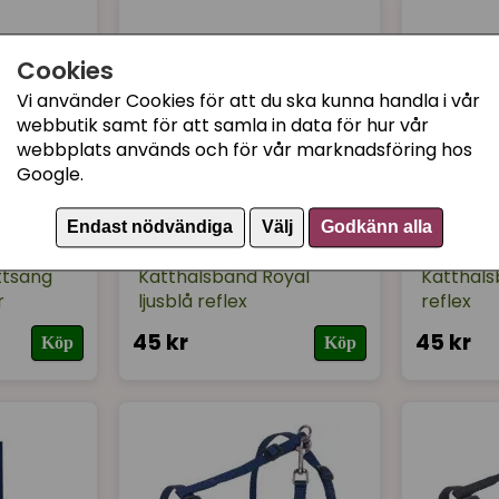
Cookies
Vi använder Cookies för att du ska kunna handla i vår
webbutik samt för att samla in data för hur vår
webbplats används och för vår marknadsföring hos
Google.
Endast nödvändiga
Välj
Godkänn alla
NOBBY
NOBBY
ttsäng
Katthalsband Royal
Katthals
r
ljusblå reflex
reflex
45 kr
45 kr
Köp
Köp