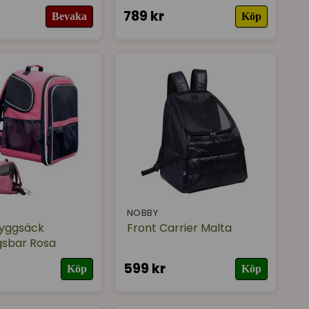
789 kr
Bevaka
Köp
NOBBY
Ryggsäck
Front Carrier Malta
ngsbar Rosa
599 kr
Köp
Köp