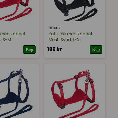
NOBBY
 med koppel
Kattsele med koppel
d S-M
Mesh Svart L-XL
189 kr
Köp
Köp