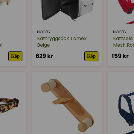
NOBBY
NOBBY
Kattryggsäck Tomek
Kattsele
l
Beige
Mesh Rö
629 kr
159 kr
Köp
Köp