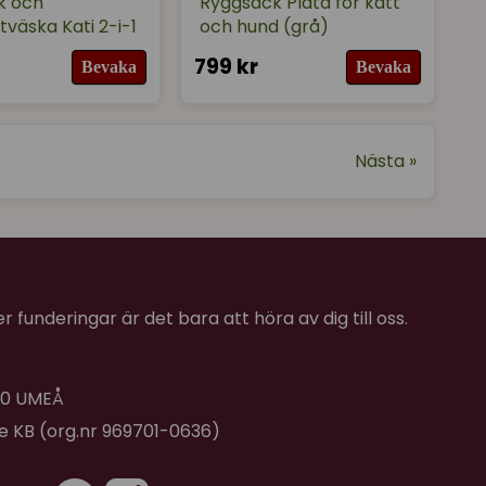
k och
Ryggsäck Plata för katt
tväska Kati 2-i-1
och hund (grå)
799 kr
Bevaka
Bevaka
Nästa »
 funderingar är det bara att höra av dig till oss.
 40 UMEÅ
de KB (org.nr 969701-0636)