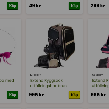
49 kr
299 kr
Köp
Köp
NOBBY
NOBBY
ppa med
Extend Ryggsäck
Extend 
utfällningsbar brun
utfällni
995 kr
995 kr
Köp
Köp