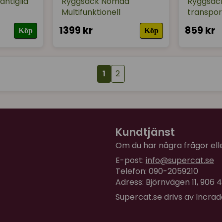
antiglid
Ryggsäck Nomad
Ryggsäc
Multifunktionell
transpor
1399 kr
859 kr
Köp
Köp
1
2
Kundtjänst
Om du har några frågor eller
E-post:
info@supercat.se
Telefon: 090-2059210
Adress: Björnvägen 11, 906
Supercat.se drivs av Incra