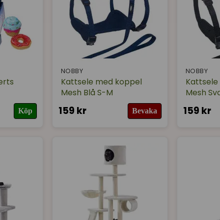
NOBBY
NOBBY
erts
Kattsele med koppel
Kattsele
Mesh Blå S-M
Mesh Sv
159 kr
159 kr
Köp
Bevaka