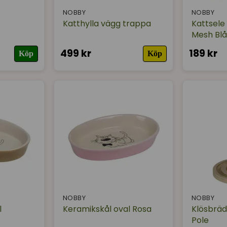
NOBBY
NOBBY
Katthylla vägg trappa
Kattsele
Mesh Blå
499 kr
189 kr
Köp
Köp
NOBBY
NOBBY
l
Keramikskål oval Rosa
Klösbräd
Pole