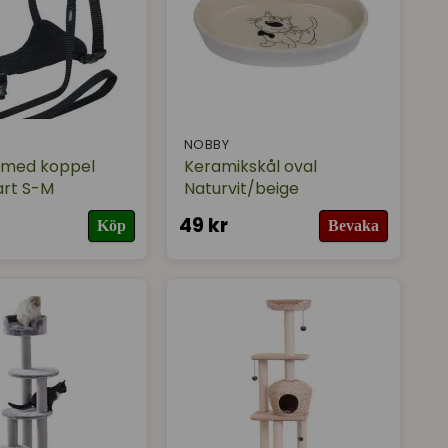
NOBBY
 med koppel
Keramikskål oval
art S-M
Naturvit/beige
49 kr
Köp
Bevaka