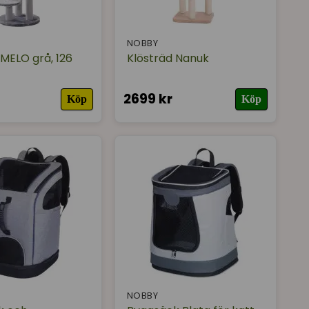
NOBBY
 MELO grå, 126
Klösträd Nanuk
2699 kr
Köp
Köp
NOBBY