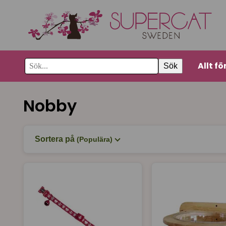
Allt fö
Sök
Nobby
Sortera på
(Populära)