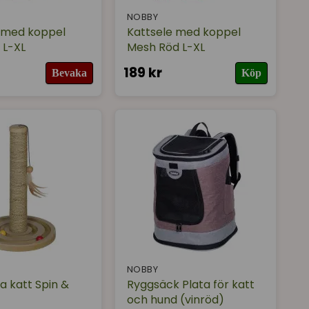
NOBBY
 med koppel
Kattsele med koppel
 L-XL
Mesh Röd L-XL
189 kr
Bevaka
Köp
NOBBY
a katt Spin &
Ryggsäck Plata för katt
och hund (vinröd)