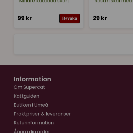
Mindre kattlåda svart
Rostfri skål med 
99 kr
29 kr
Bevaka
Information
Om Supercat
Kattguiden
Butiken i Umeå
Fraktpriser & leveranser
Returinformation
Ångra din order