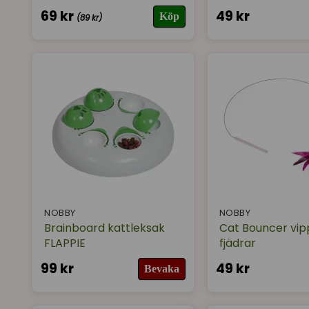
69 kr
49 kr
Köp
(89 kr)
NOBBY
NOBBY
Brainboard kattleksak
Cat Bouncer vi
FLAPPIE
fjädrar
99 kr
49 kr
Bevaka