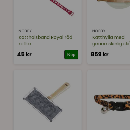
NOBBY
NOBBY
Katthalsband Royal röd
Katthylla med
reflex
genomskinlig skå
45 kr
859 kr
Köp