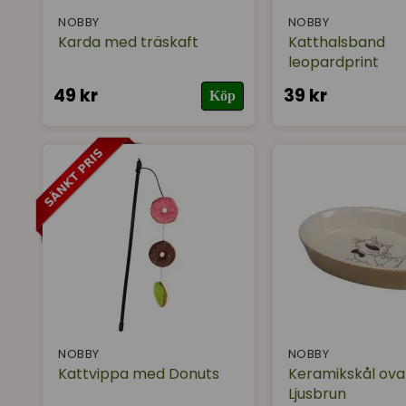
NOBBY
NOBBY
Karda med träskaft
Katthalsband
leopardprint
49 kr
39 kr
Köp
NOBBY
NOBBY
Kattvippa med Donuts
Keramikskål ova
Ljusbrun