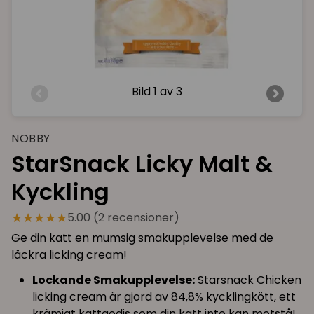
Bild
1 av 3
NOBBY
StarSnack Licky Malt &
Kyckling
★★★★★
5.00 (2 recensioner)
Ge din katt en mumsig smakupplevelse med de
läckra licking cream!
Lockande Smakupplevelse:
Starsnack Chicken
licking cream är gjord av 84,8% kycklingkött, ett
krämigt kattgodis som din katt inte kan motstå!