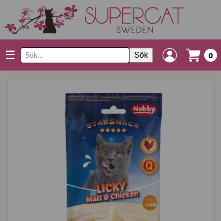
☰
Sök
0