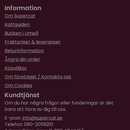
Karin
godis ur i taget, så att din katt kan slicka i sig lite i
Information
för 2 år sedan
taget.
Om Supercat
★
★
★
★
★
Lena
Kattguiden
för 2 år sedan
Butiken i Umeå
Katterna älskar dessa
Fraktpriser & leveranser
Returinformation
Ångra din order
Köpvillkor
Om företaget / Kontakta oss
Om Cookies
Kundtjänst
Om du har några frågor eller funderingar är det
bara att höra av dig till oss.
E-post:
info@supercat.se
Telefon: 090-2059210