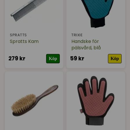
I lager
SPRATTS
TRIXIE
Spratts Kam
Handske för
pälsvård, blå
279 kr
59 kr
Köp
Köp