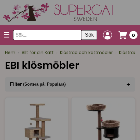
☰
Sök
0
Hem
›
Allt för din Katt
›
Klösträd och kattmöbler
›
Klösträd 
EBI klösmöbler
+
Filter
(Sortera på: Populära)
Sortera på
(Populära)
Varumärke
I lager