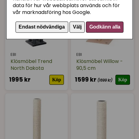
data för hur vår webbplats används och för
vår marknadsföring hos Google.
Endast nödvändiga
Välj
Godkänn alla
EBI
EBI
Klösmöbel Trend
Klösmöbel Willow -
North Dakota
90,5 cm
1995 kr
1599 kr
Köp
Köp
(1699 kr)