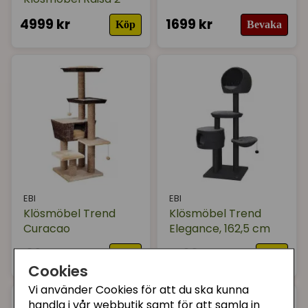
4999 kr
1699 kr
Köp
Bevaka
EBI
EBI
Klösmöbel Trend
Klösmöbel Trend
Curacao
Elegance, 162,5 cm
1995 kr
4299 kr
Köp
Köp
Cookies
Vi använder Cookies för att du ska kunna
handla i vår webbutik samt för att samla in