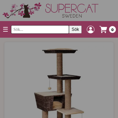
☰
Sök
0