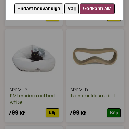
grå
rose
Endast nödvändiga
Välj
Godkänn alla
799 kr
799 kr
Köp
Köp
MYKOTTY
MYKOTTY
EMI modern catbed
Lui natur klösmöbel
white
799 kr
799 kr
Köp
Köp