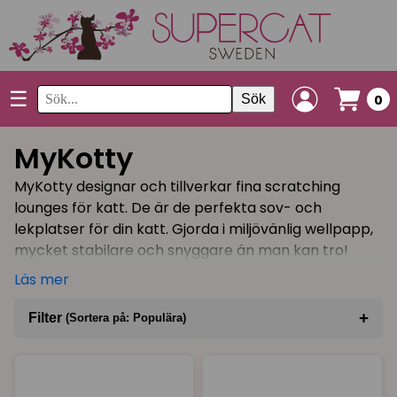
☰
Sök
0
MyKotty
MyKotty designar och tillverkar fina scratching
lounges för katt. De är de perfekta sov- och
lekplatser för din katt. Gjorda i miljövänlig wellpapp,
mycket stabilare och snyggare än man kan tro!
Materialet har en perfekt struktur för att locka din
Läs mer
katt att klösa på den och det är även värmande
vilket gör att din katt kommer gilla att sova på sin
+
Filter
(Sortera på: Populära)
lounge.
Sortera på
(Populära)
Produkterna är handgjorda i Polen med lokal
miljövänlig wellpapp och ett certifierat lim, säkert