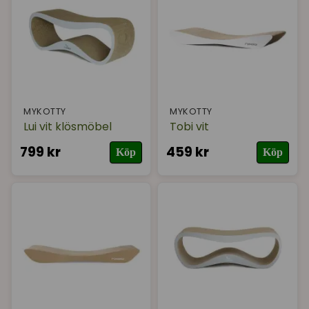
för både djur och människor.
Klösmöbler till din katt av riktigt bra kvalité i modern
design!
MYKOTTY
MYKOTTY
Lui vit klösmöbel
Tobi vit
799 kr
459 kr
Köp
Köp