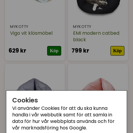
MYKOTTY
MYKOTTY
Vigo vit klösmöbel
EMI modern catbed
black
629 kr
799 kr
Köp
Köp
Cookies
Vi använder Cookies för att du ska kunna
handla i vår webbutik samt för att samla in
data för hur vår webbplats används och för
MYKOTTY
MYKOTTY
vår marknadsföring hos Google.
EMI modern catbed
EMI modern catbed