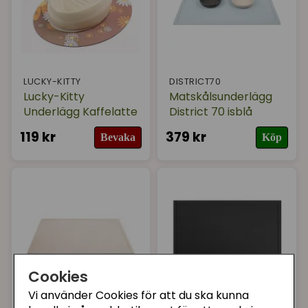
LUCKY-KITTY
DISTRICT70
Lucky-Kitty
Matskålsunderlägg
Underlägg Kaffelatte
District 70 isblå
119 kr
379 kr
Bevaka
Köp
Cookies
Vi använder Cookies för att du ska kunna