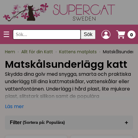
☰
Sök
0
Hem
›
Allt för din Katt
›
Kattens matplats
›
Matskålsunderlä
Matskålsunderlägg katt
Skydda dina golv med snygga, smarta och praktiska
underlägg till dina kattmatskålar, vattenskålar eller
vattenfontänen. Underlägg i hård plast, lite mjukare
plast, slitstark silikon samt de populära
högabsorberande underläggen som är tillverkade i
Läs mer
hälften återvunnet material från Drymate! Gör det
extra fint för din katt när den ska äta (och för dig i
+
Filter
(Sortera på: Populära)
din inredning!) genom att matcha kattmatskålar
med underlägg!
Sortera på
(Populära)