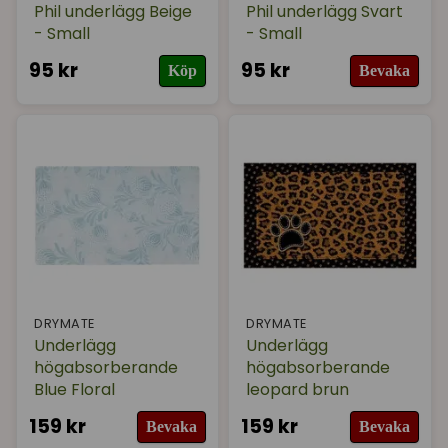
Phil underlägg Beige
Phil underlägg Svart
- Small
- Small
95 kr
95 kr
Köp
Bevaka
DRYMATE
DRYMATE
Underlägg
Underlägg
högabsorberande
högabsorberande
Blue Floral
leopard brun
159 kr
159 kr
Bevaka
Bevaka