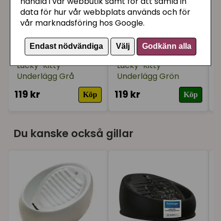
handla i vår webbutik samt för att samla in
data för hur vår webbplats används och för
vår marknadsföring hos Google.
Endast nödvändiga
Välj
Godkänn alla
Lucky-Kitty
Lucky-Kitty
Underlägg Grå
Underlägg Grön
119 kr
119 kr
1
Köp
Köp
Du kanske också gillar