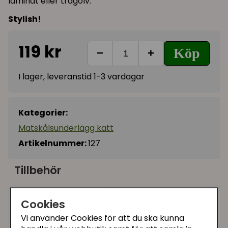
laminat eller trägolv.
Stylish!
119 kr
Köp
−
+
I lager, leveranstid 1-3 vardagar
Kategorier:
Matskålsunderlägg katt
Artikelnummer:
127
Tillbehör
Cookies
Vi använder Cookies för att du ska kunna