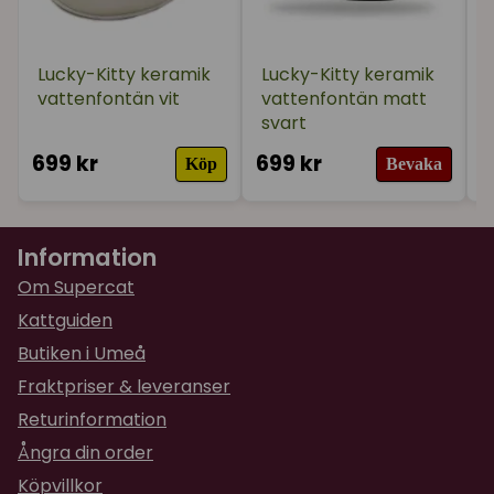
Lucky-Kitty keramik
Lucky-Kitty keramik
vattenfontän vit
vattenfontän matt
svart
699 kr
699 kr
6
Köp
Bevaka
Information
Om Supercat
Kattguiden
Butiken i Umeå
Fraktpriser & leveranser
Returinformation
Ångra din order
Köpvillkor