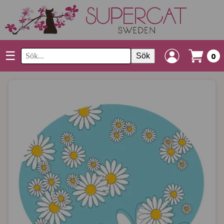
☰
Sök
0