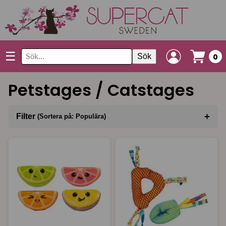
☰
Sök
0
Petstages / Catstages
+
Filter
(Sortera på: Populära)
Sortera på
(Populära)