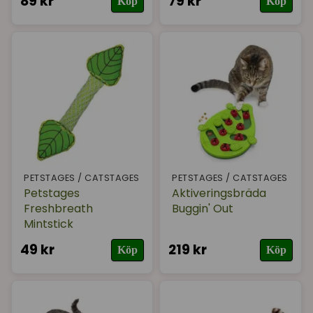
89 kr
79 kr
Köp
Köp
PETSTAGES / CATSTAGES
PETSTAGES / CATSTAGES
Petstages
Aktiveringsbräda
Freshbreath
Buggin' Out
Mintstick
49 kr
219 kr
Köp
Köp