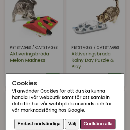
PETSTAGES / CATSTAGES
PETSTAGES / CATSTAGES
Aktiveringsbräda
Aktiveringsbräda
Melon Madness
Rainy Day Puzzle &
Play
219 kr
329 kr
Köp
Köp
Cookies
Vi använder Cookies för att du ska kunna
handla i vår webbutik samt för att samla in
data för hur vår webbplats används och för
vår marknadsföring hos Google.
Endast nödvändiga
Välj
Godkänn alla