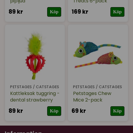
pipljud
Treats 6-pack
89 kr
169 kr
Köp
Köp
PETSTAGES / CATSTAGES
PETSTAGES / CATSTAGES
Kattleksak tuggring -
Petstages Chew
dental strawberry
Mice 2-pack
89 kr
69 kr
Köp
Köp