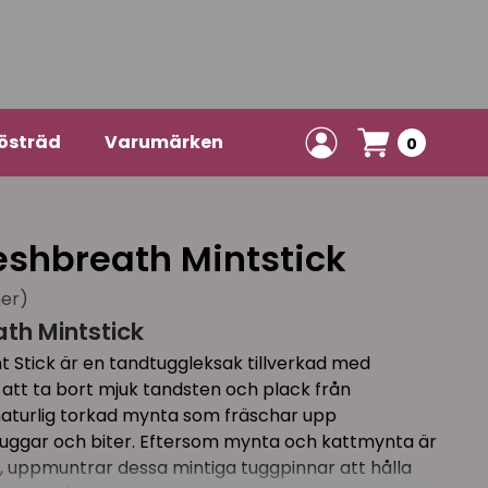
östräd
Varumärken
0
eshbreath Mintstick
ner)
th Mintstick
t Stick är en tandtuggleksak tillverkad med
l att ta bort mjuk tandsten och plack från
naturlig torkad mynta som fräschar upp
tuggar och biter. Eftersom mynta och kattmynta är
, uppmuntrar dessa mintiga tuggpinnar att hålla