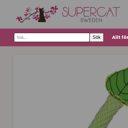
Allt fö
Sök