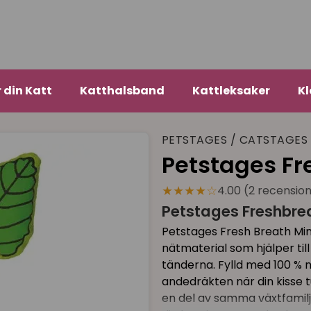
r din Katt
Katthalsband
Kattleksaker
Kl
PETSTAGES / CATSTAGES
Petstages Fr
★★★★☆
4.00 (2 recensio
Petstages Freshbrea
Petstages Fresh Breath Min
nätmaterial som hjälper til
tänderna. Fylld med 100 % 
andedräkten när din kisse 
en del av samma växtfamilj