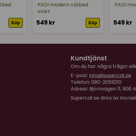
tbed
PADI modern catbed
PADI mod
svart
549 kr
549 kr
Köp
Köp
Kundtjänst
Om du har några frågor eller
E-post:
info@supercat.se
Telefon: 090-2059210
Adress: Björnvägen 11, 906
Supercat.se drivs av Incra