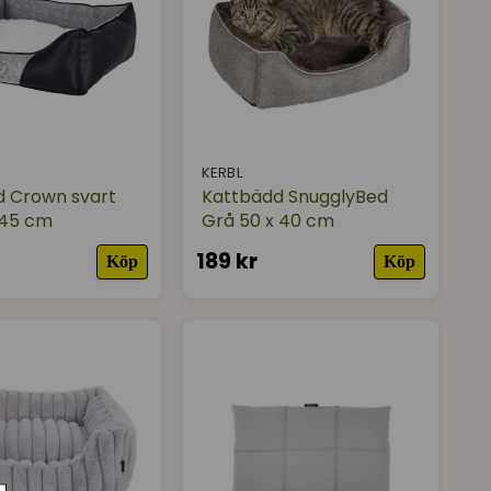
KERBL
d Crown svart
Kattbädd SnugglyBed
 45 cm
Grå 50 x 40 cm
189 kr
Köp
Köp