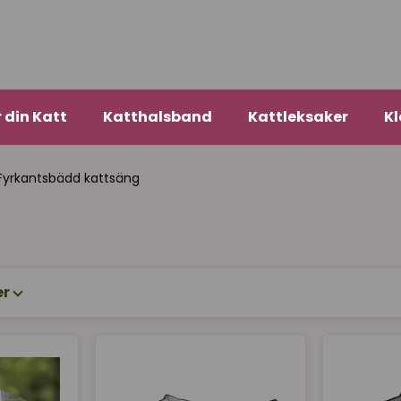
r din Katt
Katthalsband
Kattleksaker
Kl
Fyrkantsbädd kattsäng
er