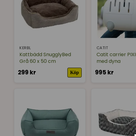
KERBL
CATIT
Kattbädd SnugglyBed
Catit carrier PIXI
Grå 60 x 50 cm
med dyna
299 kr
995 kr
Köp