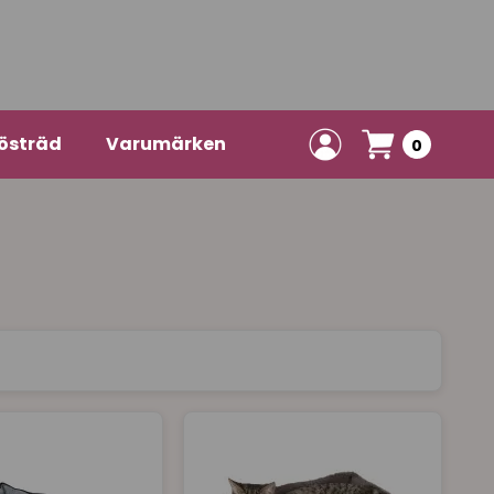
östräd
Varumärken
0