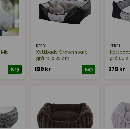
KERBL
KERBL
 Mio,
Kattbädd Crown svart
Kattbäd
grå 42 x 32 cm
grå 55 x
199 kr
279 kr
Köp
Köp