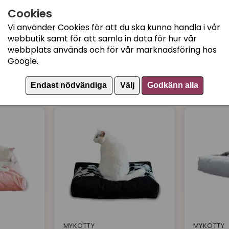
Cookies
Vi använder Cookies för att du ska kunna handla i vår
webbutik samt för att samla in data för hur vår
NORDIC PAWS
NORDIC P
webbplats används och för vår marknadsföring hos
 Kaline
Kattsäng Brown Ripple
Kattsäng
Google.
Square
Square
499 kr
499 kr
Köp
Köp
Endast nödvändiga
Välj
Godkänn alla
MYKOTTY
MYKOTTY