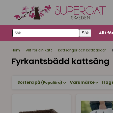
Allt fö
Sök
Hem
›
Allt för din Katt
›
Kattsängar och kattbäddar
›
Fyrkantsbädd kattsäng
Sortera på
Varumärke
I lag
(Populära)