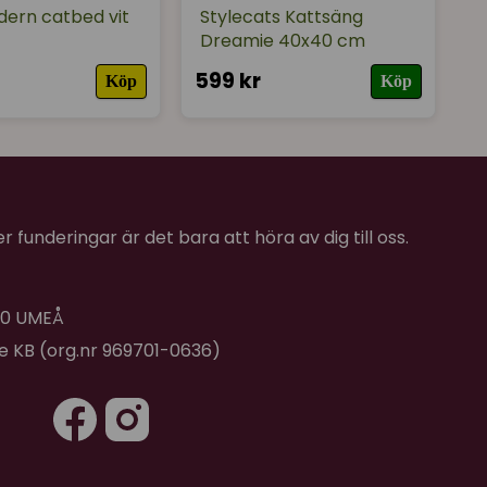
ern catbed vit
Stylecats Kattsäng
Dreamie 40x40 cm
599 kr
Köp
Köp
 funderingar är det bara att höra av dig till oss.
 40 UMEÅ
de KB (org.nr 969701-0636)