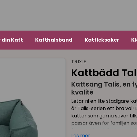
r din Katt
Katthalsband
Kattleksaker
Kl
TRIXIE
Kattbädd Tal
Kattsäng Talis, en
kvalité
Letar ni en lite stadigare ka
är Talis-serien ett bra val
katter som gärna sover till
passar även för familjen so
föredrar kattbäddar som ä
Läs mer