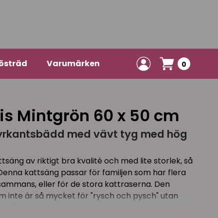
östräd
Varumärken
0
is Mintgrön 60 x 50 cm
 fyrkantsbädd med vävt tyg med hög
ttsäng av riktigt bra kvalité och med lite storlek, så
! Denna kattsäng passar för familjen som har flera
sammans, eller för de stora kattraserna. Den
m inte är så mycket för "rysch och pysch" utan
r stilrena och passar in med hemmets övriga