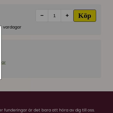
 lite högre upp än golvnivå, katter sover gärna lite
Köp
−
+
nsla av trygghet på reviret (i hemmet).
polyester)
-14 vardagar
 fleece
st bra i botten
 kan maskintvättas i 40°C
andtvätta
dar
såklart!
 funderingar är det bara att höra av dig till oss.