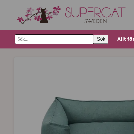
Allt fö
Sök