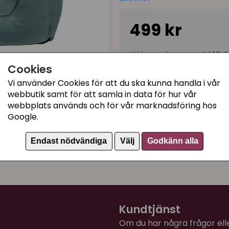
inredning.
Tips! Sätt gärna kattsängen
499 kr
upphöjt. Det ger dem en kä
Vävt kvalitets-tyg (av 
Ej i lager, leveranstid 10
Stoppad med polyester
Cookies
Med kudde som sitter fa
Vi använder Cookies för att du ska kunna handla i vår
Anti-slip botten
webbutik samt för att samla in data för hur vår
Kategorier:
webbplats används och för vår marknadsföring hos
Klädseln går att av och
Fyrkantsbädd kattsäng
Google.
Innerdynorna går att h
Kattsängar och kattbäd
Storlek: 60 x 50 cm
Artikelnummer:
37584
Endast nödvändiga
Välj
Godkänn alla
Passar även för hundar 
Kundtjänst
Om du har några frågor eller