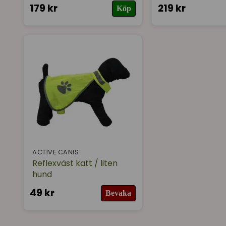
179 kr
219 kr
Köp
ACTIVE CANIS
Reflexväst katt / liten
hund
49 kr
Bevaka