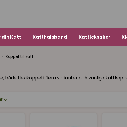
r din Katt
Katthalsband
Kattleksaker
Kl
›
Koppel till katt
, både flexikoppel i flera varianter och vanliga kattkoppe
er