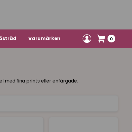
östräd
Varumärken
0
l med fina prints eller enfärgade.