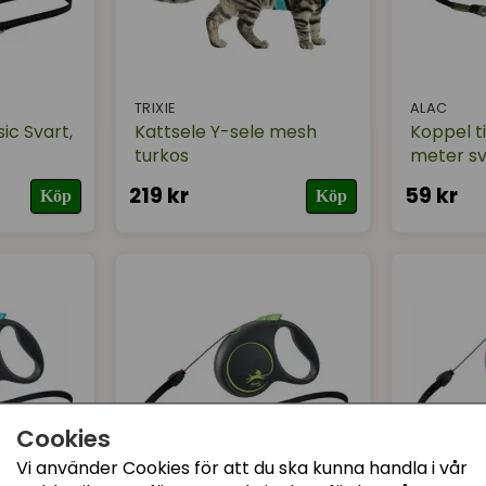
TRIXIE
ALAC
ic Svart,
Kattsele Y-sele mesh
Koppel ti
turkos
meter sv
219 kr
59 kr
Köp
Köp
Cookies
Vi använder Cookies för att du ska kunna handla i vår