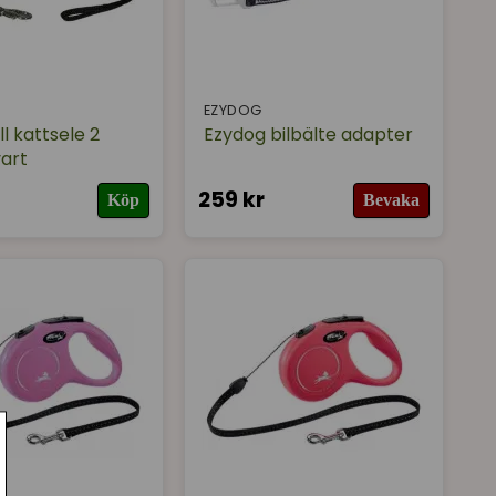
EZYDOG
ll kattsele 2
Ezydog bilbälte adapter
art
259 kr
Köp
Bevaka