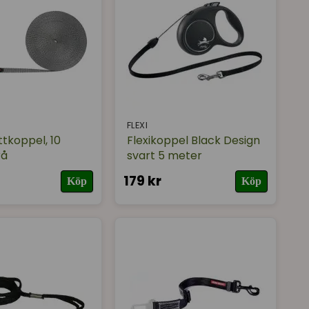
FLEXI
ttkoppel, 10
Flexikoppel Black Design
rå
svart 5 meter
179 kr
Köp
Köp