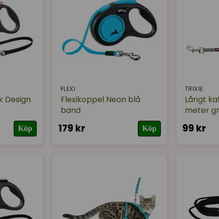
FLEXI
TRIXIE
k Design
Flexikoppel Neon blå
Långt ka
band
meter g
179 kr
99 kr
Köp
Köp