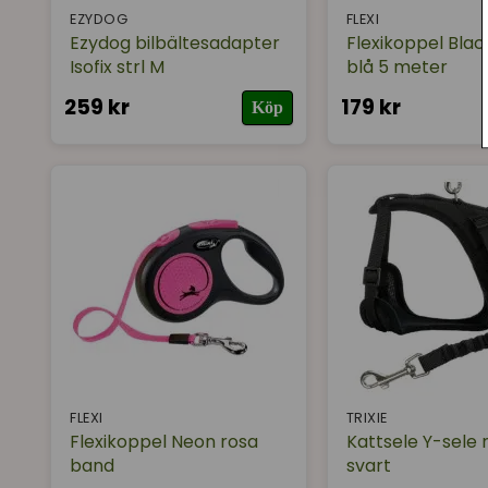
EZYDOG
FLEXI
Ezydog bilbältesadapter
Flexikoppel Blac
Isofix strl M
blå 5 meter
259 kr
179 kr
Köp
FLEXI
TRIXIE
Flexikoppel Neon rosa
Kattsele Y-sele
band
svart