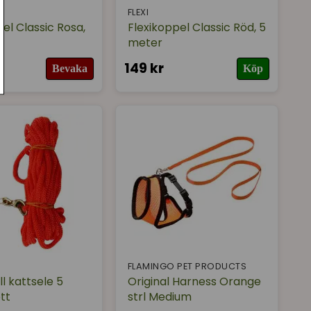
FLEXI
el Classic Rosa,
Flexikoppel Classic Röd, 5
meter
149 kr
Bevaka
Köp
FLAMINGO PET PRODUCTS
ll kattsele 5
Original Harness Orange
tt
strl Medium