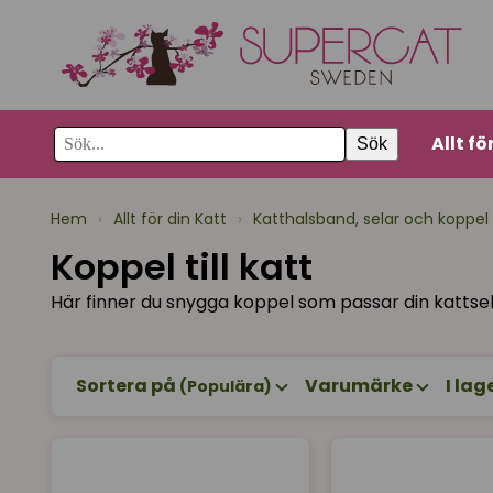
Allt fö
Sök
Hem
›
Allt för din Katt
›
Katthalsband, selar och koppel
Koppel till katt
Här finner du snygga koppel som passar din kattsele
Sortera på
Varumärke
I lag
(Populära)