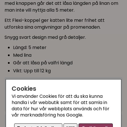
med knappen går det att låsa längden på linan om
man inte vill nyttja alla 5 meter.
Ett Flexi-koppel ger katten lite mer frihet att
utforska sina omgivningar på promenaden.
Snygg svart design med grå detaljer.
Längd: 5 meter
Med lina
Går att låsa på valfri längd
Vikt: Upp till 12 kg
179 kr
Cookies
Köp
−
+
Vi använder Cookies för att du ska kunna
handla i vår webbutik samt för att samla in
I lager, leveranstid 1-3 vardagar
data för hur vår webbplats används och för
vår marknadsföring hos Google.
Kategorier: