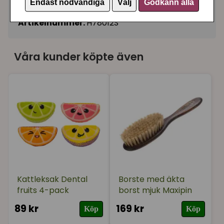
Endast nödvändiga
Välj
Godkänn alla
Koppel till katt
Artikelnummer:
H78012S
Våra kunder köpte även
Kattleksak Dental
Borste med äkta
fruits 4-pack
borst mjuk Maxipin
89 kr
169 kr
Köp
Köp