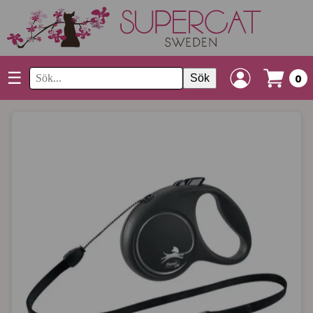
☰
Sök
0