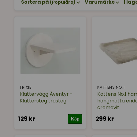
Sortera på
Varumärke
I lag
(Populära)
TRIXIE
KATTENS NO.1
Klättervägg Äventyr -
Kattens No.1 h
Klättersteg trästeg
hängmatta endas
cremevit
129 kr
299 kr
Köp