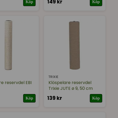
149 kr
Köp
Köp
TRIXIE
re reservdel EBI
Klöspelare reservdel
Trixie JUTE ø 9, 50 cm
139 kr
Köp
Köp