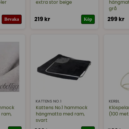
ler
extra stor beige
hängmatt
grå
219 kr
299 kr
Bevaka
Köp
KATTENS NO.1
KERBL
ammock
Kattens No.1 hammock
Klöspelar
 ram,
hängmatta med ram,
(100 met
svart