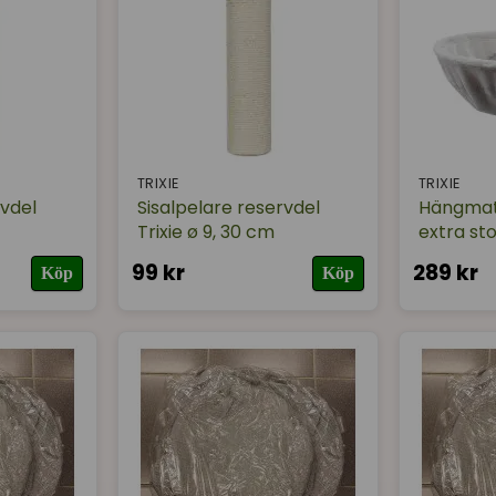
TRIXIE
TRIXIE
rvdel
Sisalpelare reservdel
Hängma
Trixie ø 9, 30 cm
extra sto
99 kr
289 kr
Köp
Köp