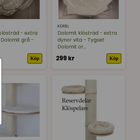
KERBL
klösträd - extra
Dolomit klösträd - extra
l Dolomit grå -
dynor vita - Tygset
Dolomit or...
299 kr
Köp
Köp