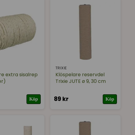
TRIXIE
e extra sisalrep
Klöspelare reservdel
er)
Trixie JUTE ø 9, 30 cm
89 kr
Köp
Köp