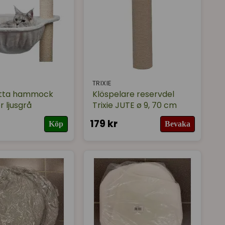
TRIXIE
tta hammock
Klöspelare reservdel
r ljusgrå
Trixie JUTE ø 9, 70 cm
179 kr
Köp
Bevaka