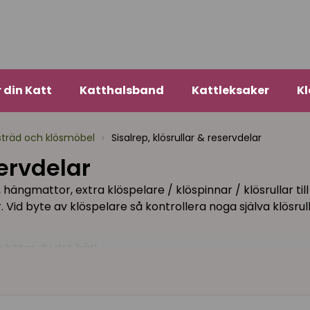
r din Katt
Katthalsband
Kattleksaker
Kl
sträd och klösmöbel
›
Sisalrep, klösrullar & reservdelar
servdelar
ngmattor, extra klöspelare / klöspinnar / klösrullar till d
 här. Vid byte av klöspelare så kontrollera noga själva kl
å
hittar du det här!