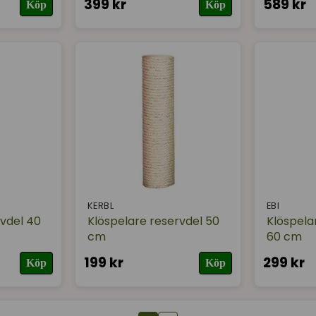
399 kr
589 kr
Köp
Köp
KERBL
EBI
rvdel 40
Klöspelare reservdel 50
Klöspela
cm
60 cm
199 kr
299 kr
Köp
Köp