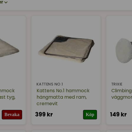
er
KATTENS NO.1
TRIXIE
ammock
Kattens No.1 hammock
Climbing
t tyg,
hängmatta med ram,
väggmon
cremevit
399 kr
149 kr
Bevaka
Köp