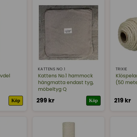
KATTENS NO.1
TRIXIE
rvdel
Kattens No.1 hammock
Klöspelar
hängmatta endast tyg,
(50 met
möbeltyg Q
299 kr
219 kr
Köp
Köp