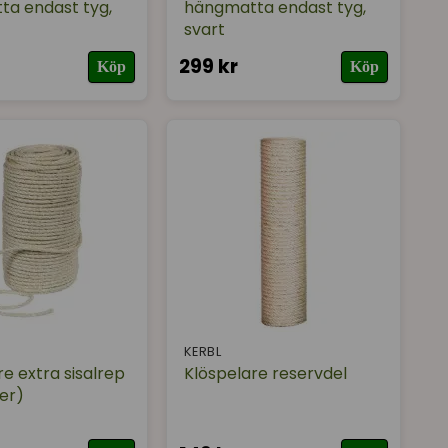
a endast tyg,
hängmatta endast tyg,
svart
299 kr
Köp
Köp
KERBL
e extra sisalrep
Klöspelare reservdel
er)