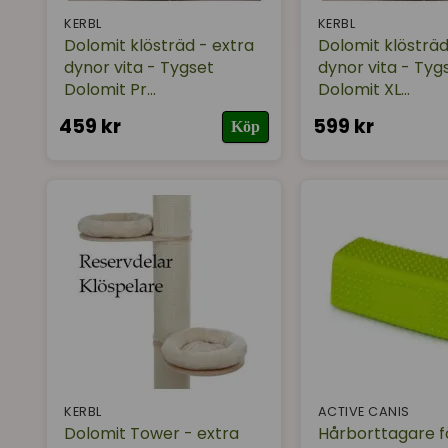
KERBL
KERBL
Dolomit klösträd - extra
Dolomit klösträd
dynor vita - Tygset
dynor vita - Tyg
Dolomit Pr...
Dolomit XL...
459 kr
599 kr
Köp
KERBL
ACTIVE CANIS
Dolomit Tower - extra
Hårborttagare f