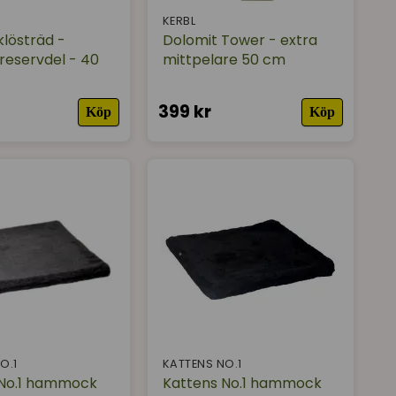
KERBL
klösträd -
Dolomit Tower - extra
 reservdel - 40
mittpelare 50 cm
399 kr
Köp
Köp
O.1
KATTENS NO.1
 No.1 hammock
Kattens No.1 hammock