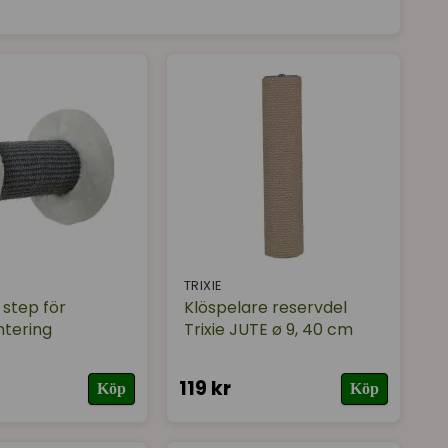
TRIXIE
 step för
Klöspelare reservdel
tering
Trixie JUTE ø 9, 40 cm
119 kr
Köp
Köp