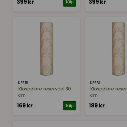
399 kr
399 kr
Köp
KERBL
KERBL
Klöspelare reservdel 30
Klöspelare rese
cm
cm
169 kr
189 kr
Köp