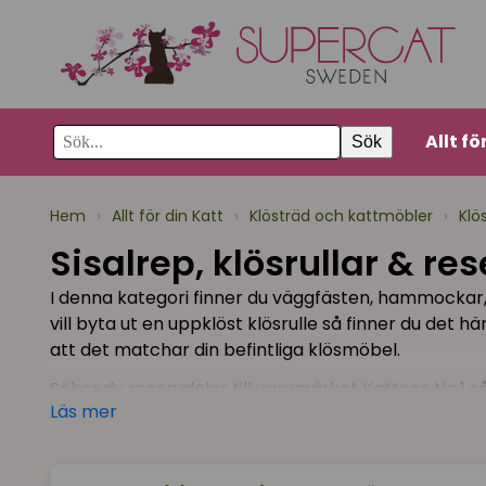
Allt fö
Sök
Hem
›
Allt för din Katt
›
Klösträd och kattmöbler
›
Klö
Sisalrep, klösrullar & re
I denna kategori finner du väggfästen, hammockar, hä
vill byta ut en uppklöst klösrulle så finner du det
att det matchar din befintliga klösmöbel.
Söker du reservdelar till varumärket Kattens No.1 s
Läs mer