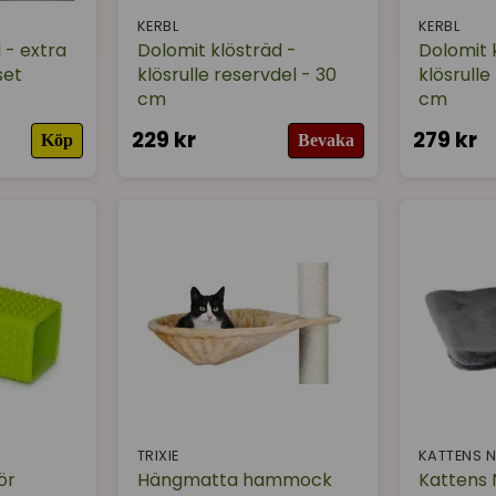
KERBL
KERBL
 - extra
Dolomit klösträd -
Dolomit 
set
klösrulle reservdel - 30
klösrulle
cm
cm
229 kr
279 kr
Köp
Bevaka
TRIXIE
KATTENS N
ör
Hängmatta hammock
Kattens