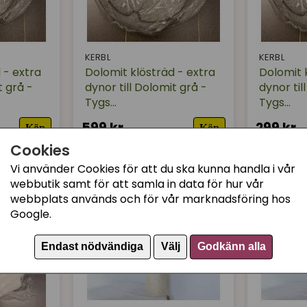
KERBL
KERBL
 - extra
Dolomit klösträd - extra
Dolomit 
t grå -
dynor till Dolomit grå -
dynor til
Tygs...
Tygs...
599 kr
299 kr
Köp
Köp
Cookies
Vi använder Cookies för att du ska kunna handla i vår
webbutik samt för att samla in data för hur vår
webbplats används och för vår marknadsföring hos
Google.
Endast nödvändiga
Välj
Godkänn alla