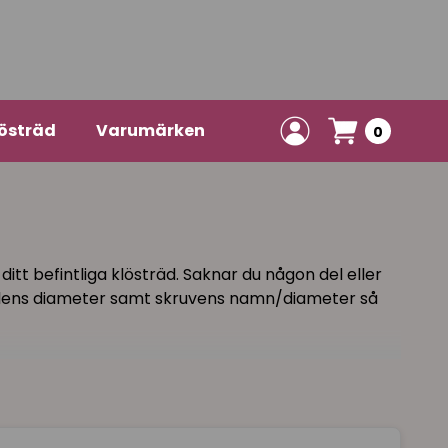
östräd
Varumärken
0
itt befintliga klösträd. Saknar du någon del eller
ösrullens diameter samt skruvens namn/diameter så