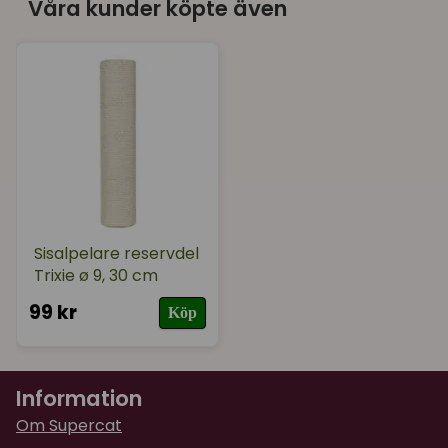
Våra kunder köpte även
60 cm
för 2 år sedan
70 cm
Helt ok och klösvänlig
Sisalpelare reservdel
Trixie ø 9, 30 cm
99 kr
Köp
Information
Om Supercat