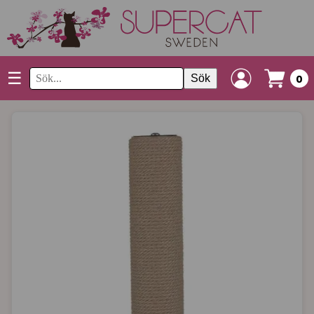
☰
Sök
0